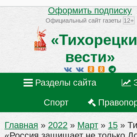
Оформить подписку
Официальный сайт газеты
12+
«Тихорецки
вести»
Разделы сайта
Спорт
Правопо
Главная
»
2022
»
Март
»
15
» Ти
«Россия защищает не только До