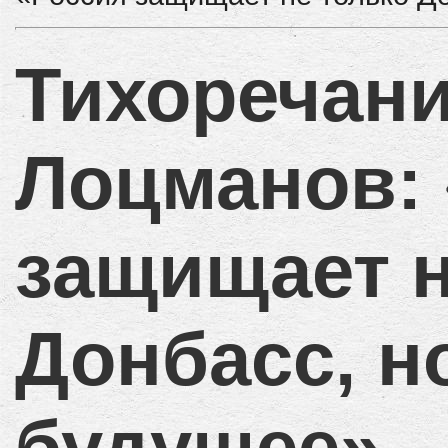
Тихоречан
Лоцманов:
защищает н
Донбасс, н
будущее»