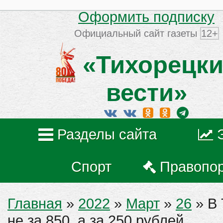
Оформить подписку
Официальный сайт газеты
12+
«Тихорецки
вести»
Разделы сайта
Спорт
Правопо
Главная
»
2022
»
Март
»
26
» В 
не за 850, а за 250 рублей