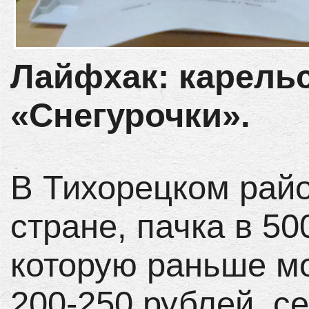
Лайфхак: карельс
«Снегурочки».
В Тихорецком район
стране, пачка в 50
которую раньше м
200-250 рублей, се