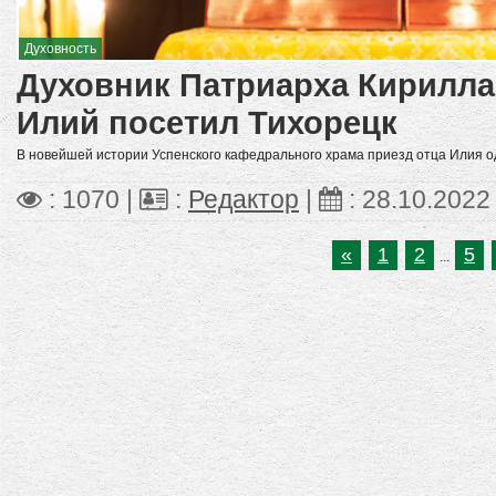
Духовность
Духовник Патриарха Кирилл
Илий посетил Тихорецк
В новейшей истории Успенского кафедрального храма приезд отца Илия о
: 1070 |
:
Редактор
|
:
28.10.2022
«
1
2
5
...