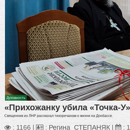
Духовность
«Прихожанку убила «Точка-У
Священник из ЛНР рассказал тихоречанам о жизни на Донбассе.
: 1166 |
:
Регина_СТЕПАНЯК
|
:
1