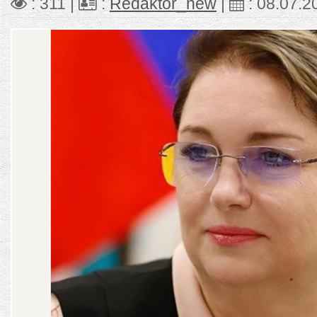
: 311 |
:
Redaktor_new
|
:
08.07.2