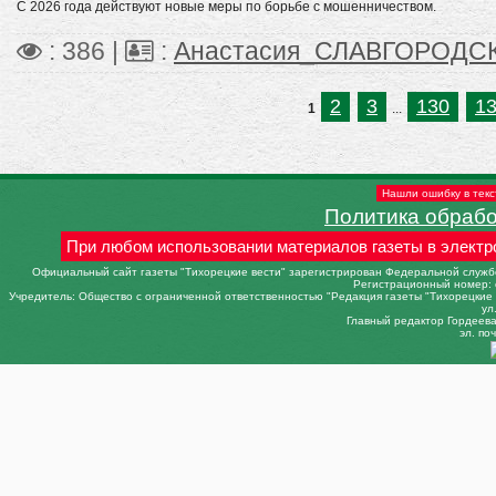
С 2026 года действуют новые меры по борьбе с мошенничеством.
: 386 |
:
Анастасия_СЛАВГОРОДС
2
3
130
1
1
...
Нашли ошибку в текс
Политика обраб
При любом использовании материалов газеты в электр
Официальный сайт газеты "Тихорецкие вести" зарегистрирован Федеральной службо
Регистрационный номер: 
Учредитель: Общество с ограниченной ответственностью "Редакция газеты "Тихорецкие в
ул
Главный редактор Гордеева 
эл. поч