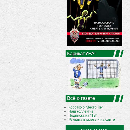
КарикатУРА!
Всё о газете
Коротко о "Весточке"
Наш коллектив
Подписка на "ТВ"
Реклама в газете и на сайте