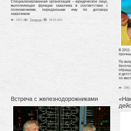
Специализированная организация – юридическое лицо,
выполняющее функции заказчика в соответствии с
полномочиями, переданными ему по договору
заказчиком.
: 2923 |
:
Редактор
|
:
29.03.2012
В 2011
прочны
По воп
беспла
обраща
и детс
по мес
: 2882 
Встреча с железнодорожниками
«Нак
дей