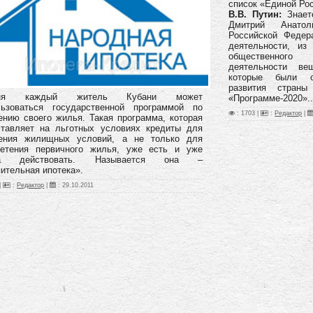
список «Единой Ро
В.В. Путин:
Знаете
Дмитрий Анатол
Российской Федер
деятельности, из
общественного
деятельности вещ
которые были с
развития стран
дня каждый житель Кубани может
«Программе-2020»..
льзоваться государственной программой по
: 1703 |
:
Редактор
|
нию своего жилья. Такая программа, которая
ставляет на льготных условиях кредиты для
ения жилищных условий, а не только для
ретения первичного жилья, уже есть и уже
ла действовать. Называется она –
ительная ипотека».
|
:
Редактор
|
:
29.10.2011