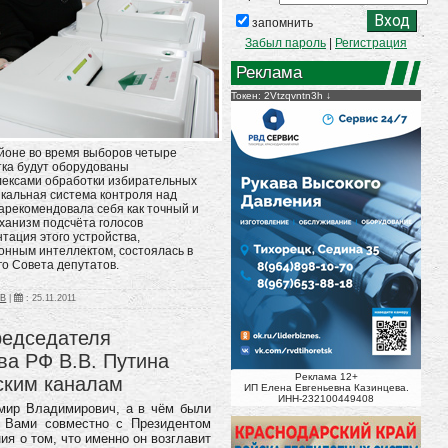
запомнить
Забыл пароль
|
Регистрация
Реклама
Токен: 2Vtzqvntn3h
йоне во время выборов четыре
тка будут оборудованы
ексами обработки избирательных
кальная система контроля над
арекомендовала себя как точный и
ханизм подсчёта голосов
тация этого устройства,
онным интеллектом, состоялась в
о Совета депутатов.
ОВ
|
:
25.11.2011
редседателя
ва РФ В.В. Путина
Реклама 12+
ским каналам
ИП Елена Евгеньевна Казинцева.
ИНН-232100449408
мир Владимирович, а в чём были
о Вами совместно с Президентом
я о том, что именно он возглавит