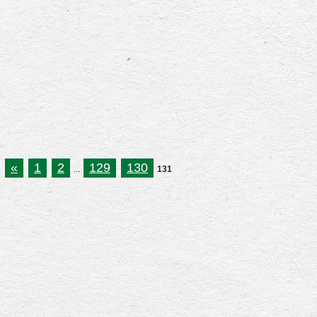
«
1
2
129
130
...
131