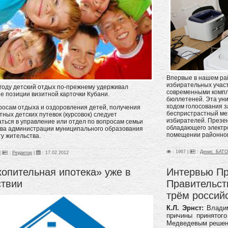
Впервые в нашем ра
избирательных учас
 году детский отдых по-прежнему удерживал
современными компл
е позиции визитной карточки Кубани.
бюллетеней. Эта уни
ходом голосования з
росам отдыха и оздоровления детей, получения
беспристрастный ме
тных детских путевок (курсовок) следует
избирателей. Презен
ться в управление или отдел по вопросам семьи
обладающего электр
тва администрации муниципального образования
помещении районног
ту жительства.
: 1967 |
:
Денис_БАТ
|
:
Редактор
|
:
17.02.2012
опительная ипотека» уже в
Интервью П
ствии
Правительст
трём россий
К.Л. Эрнст:
Влади
причины принятог
Медведевым решени