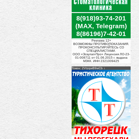
8(918)93-74-201
(MAX, Telegram)
8(86196)7-42-01
Реклама 12+
ВОЗМОЖНЫ ПРОТИВОПОКАЗАНИЯ.
ПРОКОНСУЛЬТИРУЙТЕСЬ СО
СПЕЦИАЛИСТАМИ.
ООО «Эскулап-Про» Лицензия ЛО-23-
01-008711 от 01.06.2015 г. выдана
МЗКК. ИНН 2321009425
Токен: 2VtzqwB9wCb