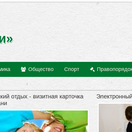
и»
мика
Общество
Спорт
Правопорядо
кий отдых - визитная карточка
Электронный
ани