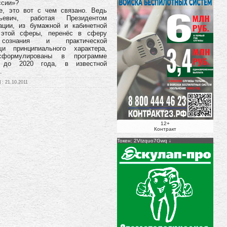
ссии»?
, это вот с чем связано. Ведь
ьевич, работая Президентом
ации, из бумажной и кабинетной
 этой сферы, перенёс в сферу
 сознания и практической
и принципиального характера,
формулированы в программе
ы до 2020 года, в известной
.
:
21.10.2011
12+
Контракт
Токен: 2Vtzquo7Gwq