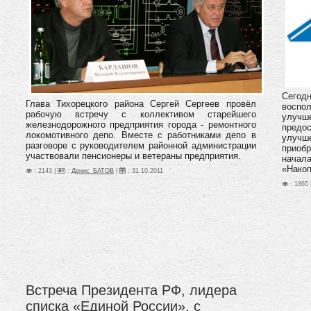
Сего
Глава Тихорецкого района Сергей Сергеев провёл
воспо
рабочую встречу с коллективом старейшего
улучше
железнодорожного предприятия города - ремонтного
предо
локомотивного депо. Вместе с работниками депо в
улучш
разговоре с руководителем районной администрации
приоб
участвовали пенсионеры и ветераны предприятия.
нача
«Накоп
: 2143 |
:
Денис_БАТОВ
|
:
31.10.2011
: 1865 
Встреча Президента РФ, лидера
списка «Единой России», с