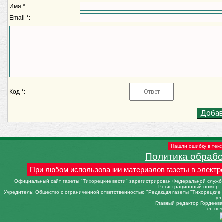
Имя *:
Email *:
Код *:
Нашли ошибку в текс
Политика обраб
При любом использовании материалов газеты в электр
Официальный сайт газеты "Тихорецкие вести" зарегистрирован Федеральной службо
Регистрационный номер: 
Учредитель: Общество с ограниченной ответственностью "Редакция газеты "Тихорецкие в
ул
Главный редактор Гордеева 
эл. поч