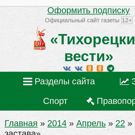
Оформить подписку
Официальный сайт газеты
12+
«Тихорецки
вести»
Разделы сайта
Спорт
Правопо
Главная
»
2014
»
Апрель
»
22
» 
застава»