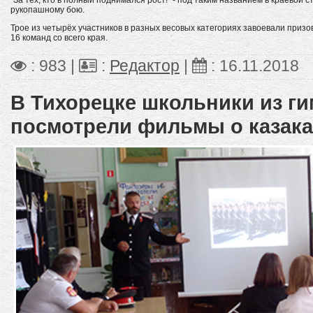
"За тех, кто в полный поднимался рост!" - под таким названием в краевой
рукопашному бою.
Трое из четырёх участников в разных весовых категориях завоевали приз
16 команд со всего края.
: 983 |
:
Редактор
|
:
16.11.2018
В Тихорецке школьники из г
посмотрели фильмы о казака