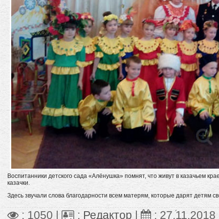
Воспитанники детского сада «Алёнушка» помнят, что живут в казачьем кра
казачки.
Здесь звучали слова благодарности всем матерям, которые дарят детям сво
: 1050 |
:
Редактор
|
:
27.11.2018