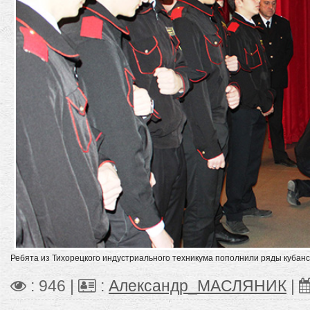
Ребята из Тихорецкого индустриального техникума пополнили ряды кубанск
: 946 |
:
Александр_МАСЛЯНИК
|