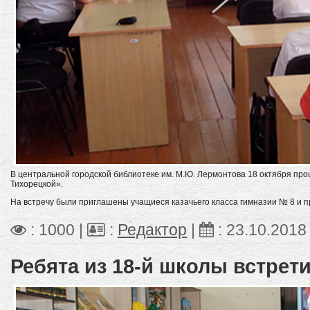
В центральной городской библиотеке им. М.Ю. Лермонтова 18 октября про
Тихорецкой».
На встречу были приглашены учащиеся казачьего класса гимназии № 8 и п
: 1000 |
:
Редактор
|
:
23.10.2018
Ребята из 18-й школы встрет