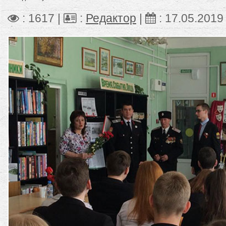
: 1617 |
:
Редактор
|
:
17.05.2019