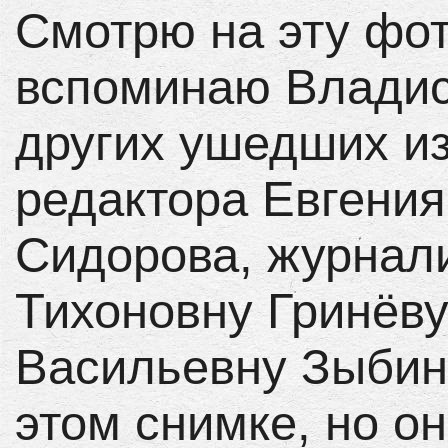
Смотрю на эту фот
вспоминаю Владис
других ушедших из
редактора Евгени
Сидорова, журнал
Тихоновну Гринёву
Васильевну Зыбину.
этом снимке, но о