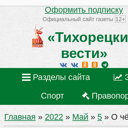
Оформить подписку
Официальный сайт газеты
12+
«Тихорецки
вести»
Разделы сайта
Спорт
Правопо
Главная
»
2022
»
Май
»
5
» О ч