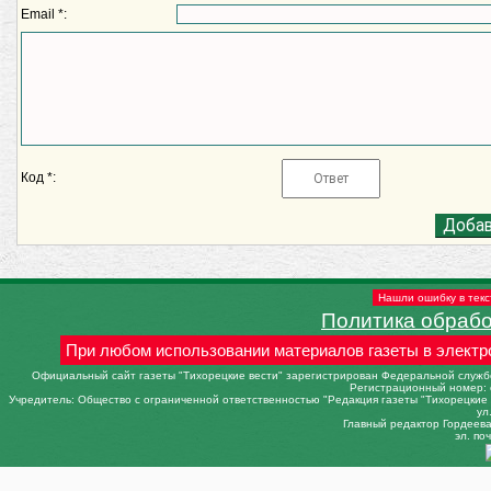
Email *:
Код *:
Нашли ошибку в текс
Политика обраб
При любом использовании материалов газеты в электр
Официальный сайт газеты "Тихорецкие вести" зарегистрирован Федеральной службо
Регистрационный номер: 
Учредитель: Общество с ограниченной ответственностью "Редакция газеты "Тихорецкие в
ул
Главный редактор Гордеева 
эл. поч