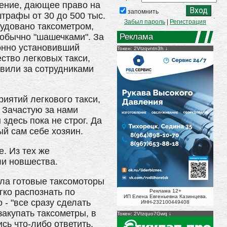
шение, дающее право на
запомнить
трафы от 30 до 500 тыс.
Забыл пароль
|
Регистрация
рудовано таксометром,
обычно "шашечками". За
Реклама
конно установивший
Токен: 2Vtzqvntn3h
ество легковых такси,
вили за сотрудниками
ятий легкового такси,
. Зачастую за нами
здесь пока не строг. Да
й сам себе хозяин.
. Из тех же
ли новшества.
ела готовые таксомоторы
гко распознать по
Реклама 12+
ИП Елена Евгеньевна Казинцева.
- "все сразу сделать
ИНН-232100449408
закупать таксометры, в
Токен: 2Vtzquo7Gwq
сь что-либо ответить.