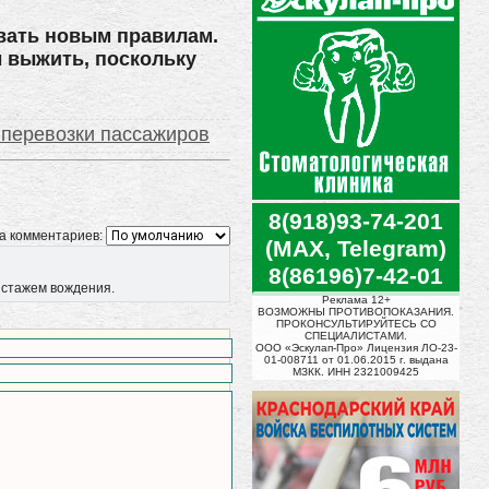
вать новым правилам.
ы выжить, поскольку
 перевозки пассажиров
8(918)93-74-201
а комментариев:
(MAX, Telegram)
8(86196)7-42-01
о стажем вождения.
Реклама 12+
ВОЗМОЖНЫ ПРОТИВОПОКАЗАНИЯ.
ПРОКОНСУЛЬТИРУЙТЕСЬ СО
СПЕЦИАЛИСТАМИ.
ООО «Эскулап-Про» Лицензия ЛО-23-
01-008711 от 01.06.2015 г. выдана
МЗКК. ИНН 2321009425