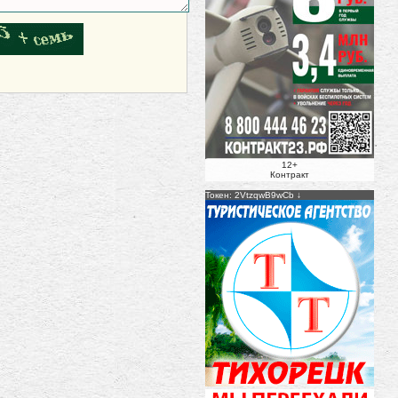
12+
Контракт
Токен: 2VtzqwB9wCb