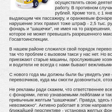
осуществлять свою деятел
работу. В противном случа
рублей. Кроме того, с 1 я
выдающим чек пассажиру, и оранжевым фонарем
нарушение этих правил тоже штраф - 2,5 тыс. р
фонарь и "шашечки", не имея на то разрешения. 
которое не может превышать разрешенного макс
Госавтоинспекции.
В нашем районе сложился свой порядок перево
так что проблем с вызовом такси у нас нет. Но 
приезжают старые машины, прослужившие хозяева
и водители не всегда с нами бывают вежливыми
С нового года мы должны были бы увидеть уже с
перевозчиков, куда мы смогли дозвониться, ото
Не рекламы ради скажем, что ответственнее вс
с фонарями, легко узнаваемыми лейблами и так
привычным желтым "шашечкам". Правда, здесь пр
невозможно". Активно работает в этом направле
ближайшей перспективе - установка желтых фона