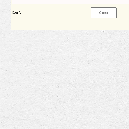
Код *: