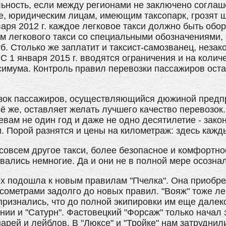
ьность, если между регионами не заключено согла
е, юридическим лицам, имеющим таксопарк, грозят ш
нваря 2012 г. каждое легковое такси должно быть обо
 легкового такси со специальными обозначениями, 
уб. Столько же заплатит и таксист-самозванец, неза
С 1 января 2015 г. вводятся ограничения и на колич
имума. Контроль правил перевозки пассажиров оста
зок пассажиров, осуществляющийся дюжиной предпри
всё же, оставляет желать лучшего качество перевозок
м не один год и даже не одно десятилетие - закон 
. Порой разнятся и цены на километраж: здесь кажды
овсем другое такси, более безопасное и комфортное
звались немногие. Да и они не в полной мере осозна
ех подошла к новым правилам "Пчелка". Она приобр
сометрами задолго до новых правил. "Вояж" тоже ле
изнались, что до полной экипировки им еще далеко 
нии и "Сатурн". Фастовецкий "Форсаж" только начал 
рей и лейблов. В "Люксе" и "Тройке" нам затруднили