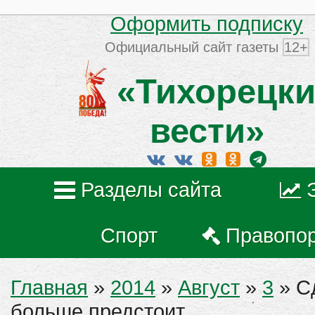
Оформить подписку
Официальный сайт газеты
12+
«Тихорецки
вести»
Разделы сайта
Спорт
Правопо
Главная
»
2014
»
Август
»
3
» С
больше предстоит