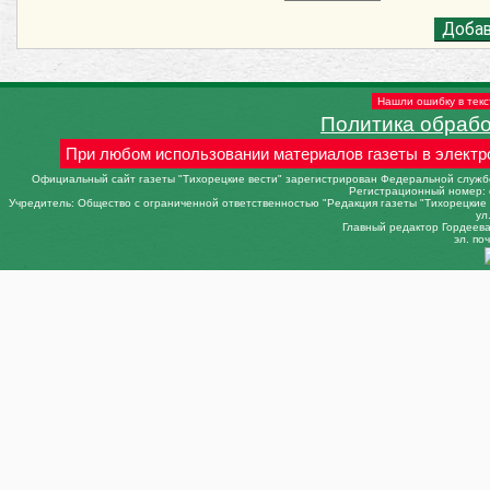
Нашли ошибку в текс
Политика обраб
При любом использовании материалов газеты в электр
Официальный сайт газеты "Тихорецкие вести" зарегистрирован Федеральной службо
Регистрационный номер: 
Учредитель: Общество с ограниченной ответственностью "Редакция газеты "Тихорецкие в
ул
Главный редактор Гордеева 
эл. поч