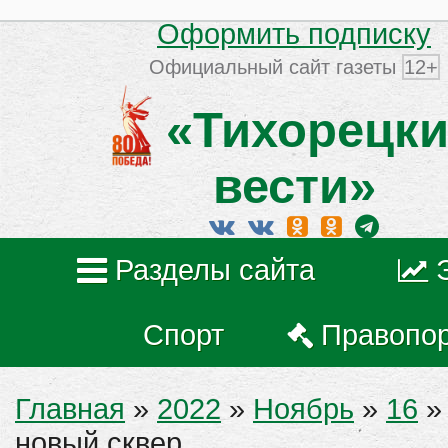
Оформить подписку
Официальный сайт газеты
12+
«Тихорецки
вести»
Разделы сайта
Спорт
Правопо
Главная
»
2022
»
Ноябрь
»
16
»
новый сквер