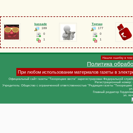
kassade
Тхрчан
189
177
0
0
1
1
Нашли ошибку в текс
Политика обраб
При любом использовании материалов газеты в электр
Официальный сайт газеты "Тихорецкие вести" зарегистрирован Федеральной службо
Регистрационный номер: 
Учредитель: Общество с ограниченной ответственностью "Редакция газеты "Тихорецкие в
ул
Главный редактор Гордеева 
эл. поч