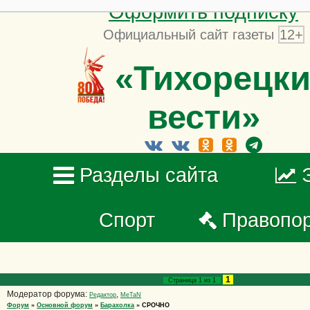
Оформить подписку
Официальный сайт газеты
12+
«Тихорецки
вести»
Разделы сайта
Спорт
Правопо
1
Страница
1
из
1
Модератор форума:
,
Редактор
MeTaN
Форум
»
Основной форум
»
Барахолка
»
СРОЧНО