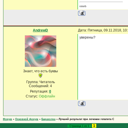
roterb
AndrewD
Дата: Пятница, 09.11.2018, 1
уверены?
Знает, что есть буквы
Группа: Читатель
Сообщений:
4
Репутация:
0
Статус:
Оффлайн
Форум
»
Основной форум
»
Барахолка
»
Лучший результат при лечении гепатита С
1
Страница
1
из
1