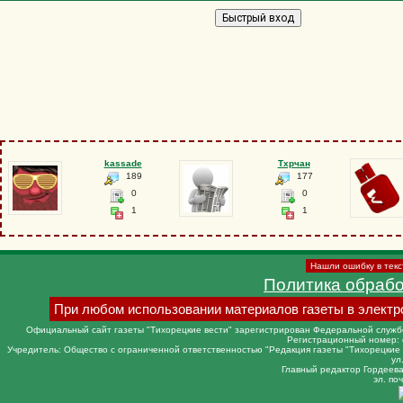
kassade
Тхрчан
189
177
0
0
1
1
Нашли ошибку в текс
Политика обраб
При любом использовании материалов газеты в электр
Официальный сайт газеты "Тихорецкие вести" зарегистрирован Федеральной службо
Регистрационный номер: 
Учредитель: Общество с ограниченной ответственностью "Редакция газеты "Тихорецкие в
ул
Главный редактор Гордеева 
эл. поч