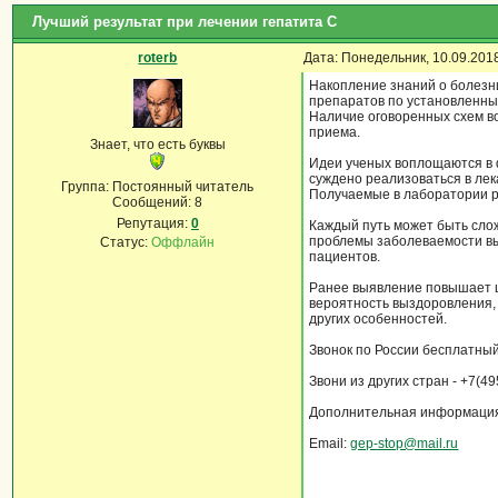
Лучший результат при лечении гепатита С
roterb
Дата: Понедельник, 10.09.201
Накопление знаний о болезн
препаратов по установленны
Наличие оговоренных схем во
приема.
Знает, что есть буквы
Идеи ученых воплощаются в 
суждено реализоваться в ле
Группа: Постоянный читатель
Получаемые в лаборатории ре
Сообщений:
8
Репутация:
0
Каждый путь может быть сло
проблемы заболеваемости вы
Статус:
Оффлайн
пациентов.
Ранее выявление повышает ш
вероятность выздоровления, 
других особенностей.
Звонок по России бесплатный
Звони из других стран - +7(4
Дополнительная информация
Email:
gep-stop@mail.ru