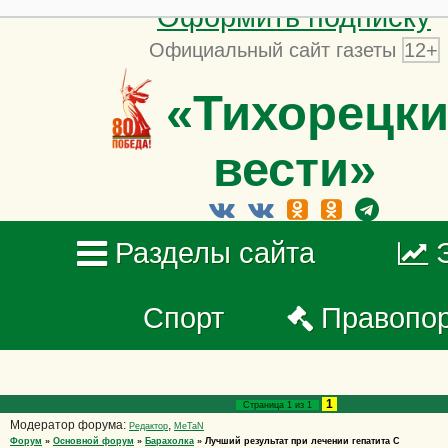
Оформить подписку
Официальный сайт газеты
12+
«Тихорецки
вести»
Разделы сайта
Спорт
Правопо
1
Страница
1
из
1
Модератор форума:
,
Редактор
MeTaN
Форум
»
Основной форум
»
Барахолка
»
Лучший результат при лечении гепатита С