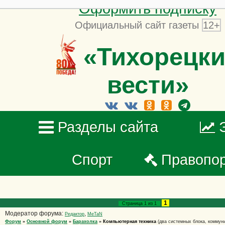
Оформить подписку
Официальный сайт газеты
12+
«Тихорецки
вести»
Разделы сайта
Спорт
Правопо
1
Страница
1
из
1
Модератор форума:
,
Редактор
MeTaN
Форум
»
Основной форум
»
Барахолка
»
Компьютерная техника
(два системных блока, коммуни