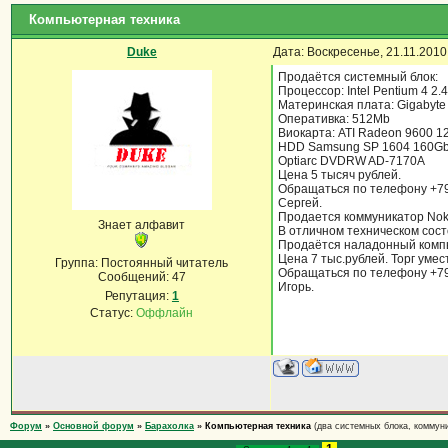
Компьютерная техника
Duke
Дата: Воскресенье, 21.11.201
Продаётся системный блок:
Процессор: Intel Pentium 4 2.
Материнская плата: Gigabyte
Оперативка: 512Mb
Виокарта: ATI Radeon 9600 
HDD Samsung SP 1604 160Gb
Optiarc DVDRW AD-7170A
Цена 5 тысяч рублей.
Обращаться по телефону +7
Сергей.
Продается коммуникатор Nok
Знает алфавит
В отличном техническом сост
Продаётся наладонный комп
Цена 7 тыс.рублей. Торг умес
Группа: Постоянный читатель
Обращаться по телефону +7
Сообщений:
47
Игорь.
Репутация:
1
Статус:
Оффлайн
Форум
»
Основной форум
»
Барахолка
»
Компьютерная техника
(два системных блока, коммуни