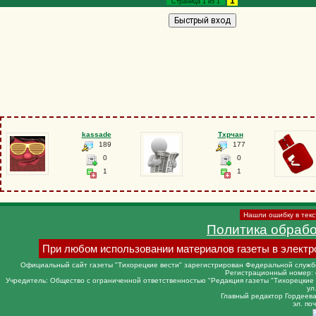
1
Страница
1
из
1
kassade
Тхрчан
189
177
0
0
1
1
Нашли ошибку в текс
Политика обраб
При любом использовании материалов газеты в электр
Официальный сайт газеты "Тихорецкие вести" зарегистрирован Федеральной службо
Регистрационный номер: 
Учредитель: Общество с ограниченной ответственностью "Редакция газеты "Тихорецкие в
ул
Главный редактор Гордеева 
эл. поч