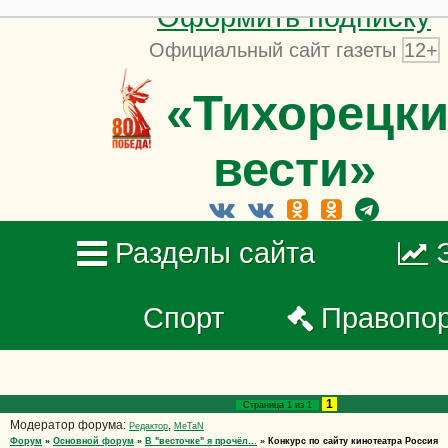
Оформить подписку
Официальный сайт газеты
12+
«Тихорецки
вести»
Разделы сайта
Спорт
Правопо
1
Страница
1
из
1
Модератор форума:
,
Редактор
MeTaN
Форум
»
Основной форум
»
В "весточке" я прочёл...
»
Конкурс по сайту кинотеатра Россия