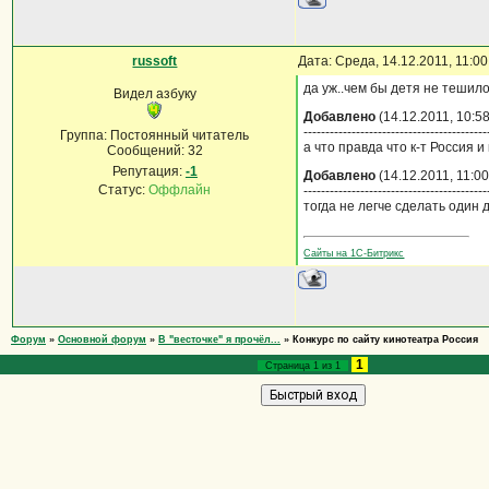
russoft
Дата: Среда, 14.12.2011, 11:0
да уж..чем бы детя не тешилось
Видел азбуку
Добавлено
(14.12.2011, 10:58
------------------------------------------
Группа: Постоянный читатель
а что правда что к-т Россия 
Сообщений:
32
Репутация:
-1
Добавлено
(14.12.2011, 11:00
Статус:
Оффлайн
------------------------------------------
тогда не легче сделать один 
Сайты на 1С-Битрикс
Форум
»
Основной форум
»
В "весточке" я прочёл...
»
Конкурс по сайту кинотеатра Россия
1
Страница
1
из
1