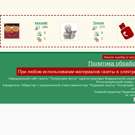
kassade
Тхрчан
189
177
0
0
1
1
Нашли ошибку в текс
Политика обраб
При любом использовании материалов газеты в электр
Официальный сайт газеты "Тихорецкие вести" зарегистрирован Федеральной службо
Регистрационный номер: 
Учредитель: Общество с ограниченной ответственностью "Редакция газеты "Тихорецкие в
ул
Главный редактор Гордеева 
эл. поч