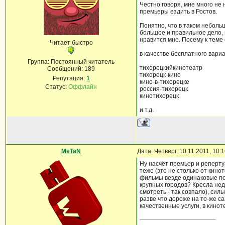
Честно говоря, мне много не
премьеры ездить в Ростов.
Понятно, что в таком неболь
большое и правильное дело, в
нравится мне. Посему к теме
Читает быстро
в качестве бесплатного вари
Группа: Постоянный читатель
тихорецкийкинотеатр
Сообщений:
189
тихорецк-кино
Репутация:
1
кино-в-тихорецке
Статус:
Оффлайн
россия-тихорецк
кинотихорецк
и т.д.
MeTaN
Дата: Четверг, 10.11.2011, 10
Ну насчёт премьер и реперту
теже (это не столько от кино
фильмы везде одинаковые по 
крупных городов? Кресла нед
смотреть - так совпало), сил
разве что дороже на то-же са
качественные услуги, в кинот