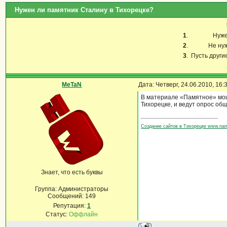
Нужен ли памятник Сталину в Тихорецке?
1
.
Нуже
2
.
Не ну
3
.
Пусть други
MeTaN
Дата: Четверг, 24.06.2010, 16
В материале «Памятное» моше
Тихорецке, и ведут опрос об
Создание сайтов в Тихорецке www.na
Знает, что есть буквы
Группа: Администраторы
Сообщений:
149
Репутация:
1
Статус:
Оффлайн