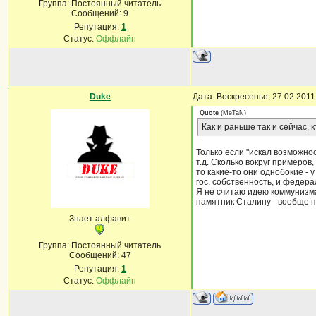
Группа: Постоянный читатель
Сообщений:
9
Репутация:
1
Статус:
Оффлайн
Duke
Дата: Воскресенье, 27.02.201
Quote
(
MeTaN
)
Как и раньше так и сейчас,
Только если "искал возможнос
т.д. Сколько вокруг примеров
то какие-то они однобокие - 
гос. собственность, и федер
Я не считаю идею коммунизма
памятник Сталину - вообще п
Знает алфавит
Группа: Постоянный читатель
Сообщений:
47
Репутация:
1
Статус:
Оффлайн