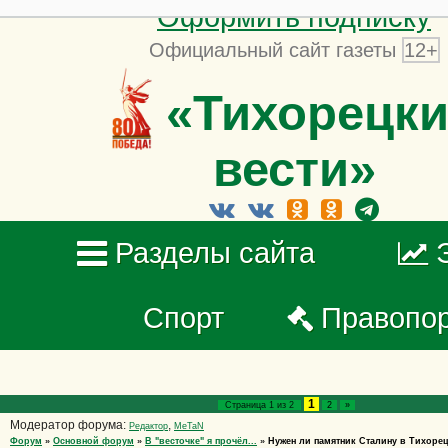
Оформить подписку
Официальный сайт газеты
12+
«Тихорецки
вести»
Разделы сайта
Спорт
Правопо
1
Страница
1
из
2
2
»
Модератор форума:
,
Редактор
MeTaN
Форум
»
Основной форум
»
В "весточке" я прочёл...
»
Нужен ли памятник Сталину в Тихоре