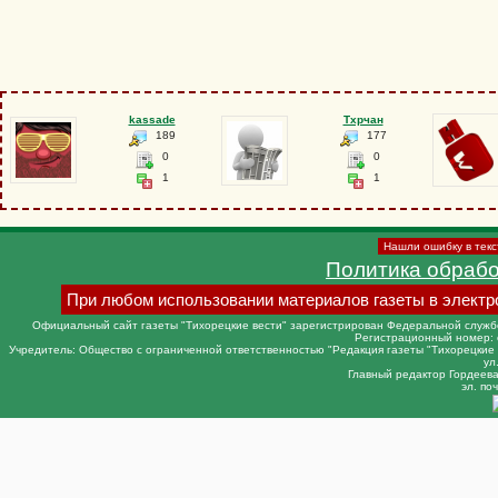
kassade
Тхрчан
189
177
0
0
1
1
Нашли ошибку в текс
Политика обраб
При любом использовании материалов газеты в электр
Официальный сайт газеты "Тихорецкие вести" зарегистрирован Федеральной службо
Регистрационный номер: 
Учредитель: Общество с ограниченной ответственностью "Редакция газеты "Тихорецкие в
ул
Главный редактор Гордеева 
эл. поч