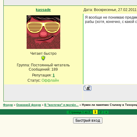
kassade
Дата: Воскресенье, 27.02.201
Я вообще не понимаю предмет
рабы (хотя, конечно, с какой 
Читает быстро
Группа: Постоянный читатель
Сообщений:
189
Репутация:
1
Статус:
Оффлайн
Форум
»
Основной форум
»
В "весточке" я прочёл...
»
Нужен ли памятник Сталину в Тихоре
1
Страница
1
из
2
2
»