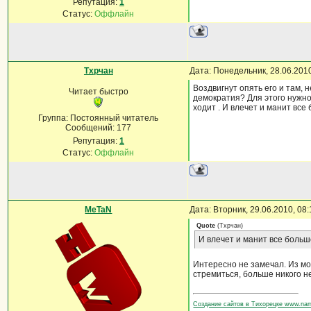
Репутация:
1
Статус:
Оффлайн
Тхрчан
Дата: Понедельник, 28.06.201
Воздвигнут опять его и там,
Читает быстро
демократия? Для этого нужно
ходит . И влечет и манит все
Группа: Постоянный читатель
Сообщений:
177
Репутация:
1
Статус:
Оффлайн
MeTaN
Дата: Вторник, 29.06.2010, 08
Quote
(
Тхрчан
)
И влечет и манит все больш
Интересно не замечал. Из мо
стремиться, больше никого н
Создание сайтов в Тихорецке www.na