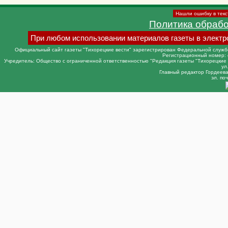
Нашли ошибку в текс
Политика обраб
При любом использовании материалов газеты в электр
Официальный сайт газеты "Тихорецкие вести" зарегистрирован Федеральной службо
Регистрационный номер: 
Учредитель: Общество с ограниченной ответственностью "Редакция газеты "Тихорецкие в
ул
Главный редактор Гордеева 
эл. поч