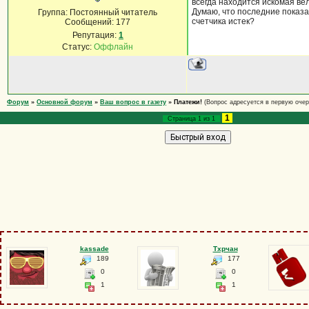
всегда находится искомая вел
Думаю, что последние показа
Группа: Постоянный читатель
счетчика истек?
Сообщений:
177
Репутация:
1
Статус:
Оффлайн
Форум
»
Основной форум
»
Ваш вопрос в газету
»
Платежи!
(Вопрос адресуется в первую очер
1
Страница
1
из
1
kassade
Тхрчан
189
177
0
0
1
1