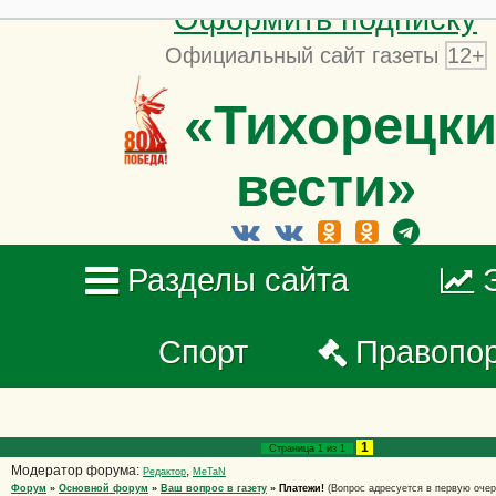
Оформить подписку
Официальный сайт газеты
12+
«Тихорецки
вести»
Разделы сайта
Спорт
Правопо
1
Страница
1
из
1
Модератор форума:
,
Редактор
MeTaN
Форум
»
Основной форум
»
Ваш вопрос в газету
»
Платежи!
(Вопрос адресуется в первую очер