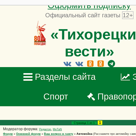
Оформить подписку
Официальный сайт газеты
12+
«Тихорецки
вести»
Разделы сайта
Спорт
Правопо
1
Страница
1
из
1
Модератор форума:
,
Редактор
MeTaN
Форум
»
Основной форум
»
Ваш вопрос в газету
»
Автомойка
(Расскажите про автомойку сам