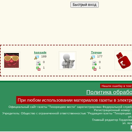
kassade
Тхрчан
189
177
0
0
1
1
Нашли ошибку в текс
Политика обраб
При любом использовании материалов газеты в электр
Официальный сайт газеты "Тихорецкие вести" зарегистрирован Федеральной службо
Регистрационный номер: 
Учредитель: Общество с ограниченной ответственностью "Редакция газеты "Тихорецкие в
ул
Главный редактор Гордеева 
эл. поч