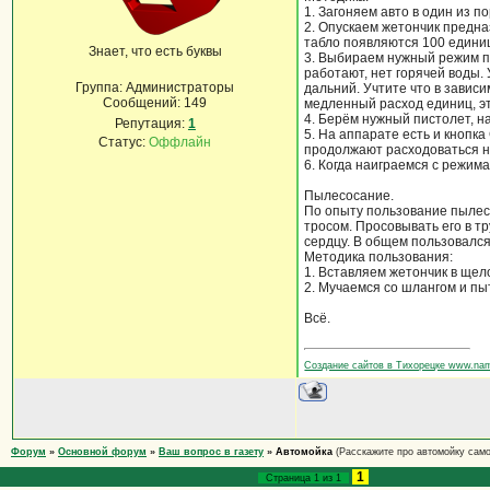
1. Загоняем авто в один из п
2. Опускаем жетончик предна
табло появляются 100 единиц
Знает, что есть буквы
3. Выбираем нужный режим п
работают, нет горячей воды.
Группа: Администраторы
дальний. Учтите что в зави
Сообщений:
149
медленный расход единиц, эт
4. Берём нужный пистолет, н
Репутация:
1
5. На аппарате есть и кнопк
Статус:
Оффлайн
продолжают расходоваться н
6. Когда наиграемся с режим
Пылесосание.
По опыту пользование пылесо
тросом. Просовывать его в т
сердцу. В общем пользовался
Методика пользования:
1. Вставляем жетончик в щел
2. Мучаемся со шлангом и пыт
Всё.
Создание сайтов в Тихорецке www.na
Форум
»
Основной форум
»
Ваш вопрос в газету
»
Автомойка
(Расскажите про автомойку сам
1
Страница
1
из
1