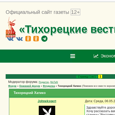
Официальный сайт газеты
12+
«Тихорецкие вест
Эконо
1
Страница
1
из
1
Модератор форума:
,
Редактор
MeTaN
Форум
»
Основной форум
»
Флудилка
»
Тихорецкий Хатико
(Поможем все вместе верному
Тихорецкий Хатико
Johnekspert
Дата: Среда, 06.05.
Здравствуйте доро
Хочу рассказать ва
станицы "Фастовецк