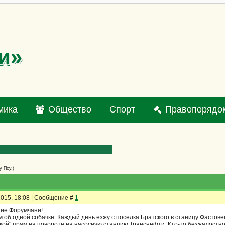
и»
мика
Общество
Спорт
Правопорядо
 Псу.)
2015, 18:08 | Сообщение #
1
гие Форумчани!
м об одной собачке. Каждый день езжу с поселка Братского в станицу Фастов
ой" прям на повороте на насосную станцию Транснефти, Кто-то безжалостно в