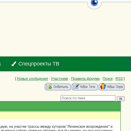
перейти на ве
к
Спецпроекты ТВ
[
Новые сообщения
·
Участники
·
Правила форума
·
Поиск
·
RSS
]
ецкую, на участке трассы между хутором "Ленинское возрождение" и
ыкинул собаку, прям на обочину, все бы ничего, но она постоянно