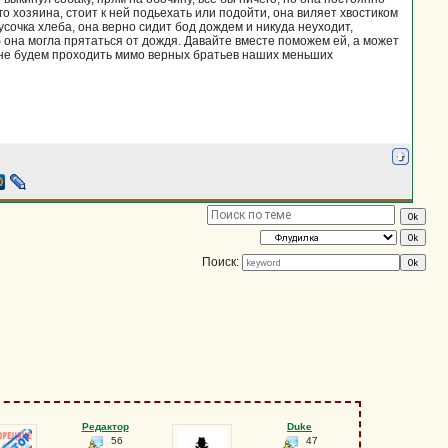
го хозяина, стоит к ней подьехать или подойти, она виляет хвостиком
сочка хлеба, она верно сидит бод дождем и никуда неуходит,
 она могла прятаться от дождя. Давайте вместе поможем ей, а может
и не будем проходить мимо верных братьев наших меньших
Поиск:
Редактор
Duke
56
47