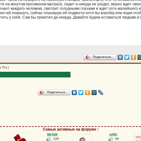
те на кинутом прозженом матрасе, сидит и никуда не уходит, верно ждет свое
чает каждого человека, смотрит голодными глазами и ждет хоть малейшего ку
ил ей покушать, сейчас планирую ей подвезти хотя бы коробку или ящик чтоб
ютить у себя. Сам бы приютил да некуда. Давайте будем оставаться людьми 
Поделиться…
 Псу.)
Поделиться…
Самые активные на форуме
:
MeTaN
reftih
149
68