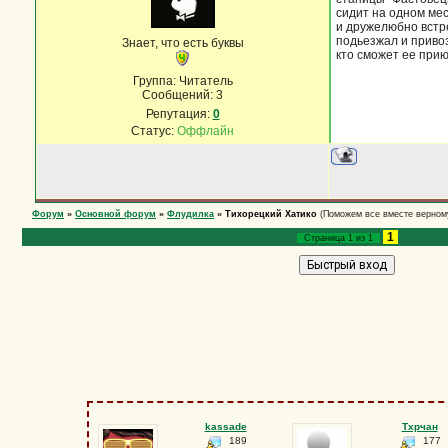
сидит на одном мес
и дружелюбно встре
подьезжал и привоз
Знает, что есть буквы
кто сможет ее при
Группа: Читатель
Сообщений:
3
Репутация:
0
Статус:
Оффлайн
Форум
»
Основной форум
»
Флудилка
»
Тихорецкий Хатико
(Поможем все вместе верному
1
Страница
1
из
1
kassade
Тхрчан
189
177