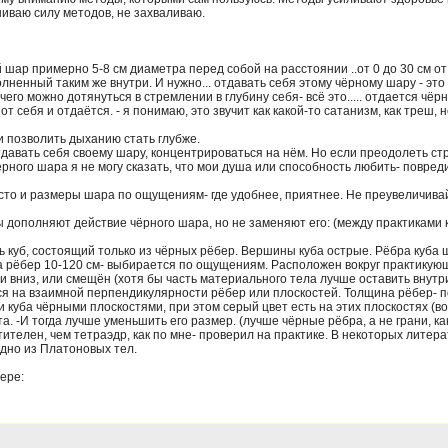
ниваю силу методов, не захваливаю.
шар примерно 5-8 см диаметра перед собой на расстоянии ..от 0 до 30 см от
лненный таким же внутри. И нужно... отдавать себя этому чёрному шару - это з
о чего можно дотянуться в стремлении в глубину себя- всё это..... отдается 
от себя и отдаётся. - я понимаю, это звучит как какой-то сатанизм, как треш, 
и позволить дыханию стать глубже.
тдавать себя своему шару, концентрироваться на нём. Но если преодолеть стр
ёрного шара я не могу сказать, что мои душа или способность любить- повреди
сто и размеры шара по ощущениям- где удобнее, приятнее. Не преувеличив
ополняют действие чёрного шара, но не заменяют его: (между практиками ку
 куб, состоящий только из чёрных рёбер. Вершины куба острые. Рёбра куба 
а рёбер 10-120 см- выбирается по ощущениям. Расположен вокруг практикующе
ли вниз, или смещён (хотя бы часть материального тела лучше оставить внутри
я на взаимной перпендикулярности рёбер или плоскостей. Толщина рёбер- 
 куба чёрными плоскостями, при этом серый цвет есть на этих плоскостях (возл
а. -И тогда лучше уменьшить его размер. (лучше чёрные рёбра, а не грани, как
ителен, чем тетраэдр, как по мне- проверил на практике. В некоторых литера
 одно из Платоновых тел.
ере: