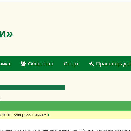
и»
мика
Общество
Спорт
Правопорядо
)
3.2018, 15:09 | Сообщение #
1
у вниманию методы, которыми сам пользуюсь. Методы усиливают здоровье и