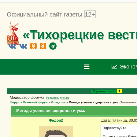
Официальный сайт газеты
12+
«Тихорецкие вест
Эконо
1
Страница
1
из
1
Модератор форума:
,
Редактор
MeTaN
Форум
»
Основной форум
»
Флудилка
»
Методы усиления здоровья и ума.
(Автономные.
Методы усиления здоровья и ума.
Фёдор2
Дата: Пятница, 30.0
Здравствуйте.
Представляю Вашем