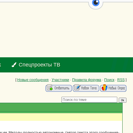
перейти на ве
к
Спецпроекты ТВ
[
Новые сообщения
·
Участники
·
Правила форума
·
Поиск
·
RSS
]
 ум. Методы полностью автономные. (автор текста этого сообщения-