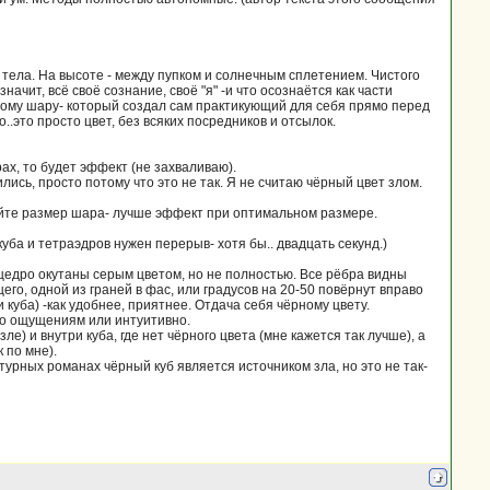
 тела. На высоте - между пупком и солнечным сплетением. Чистого
начит, всё своё сознание, своё "я" -и что осознаётся как части
чёрному шару- который создал сам практикующий для себя прямо перед
но..это просто цвет, без всяких посредников и отсылок.
ах, то будет эффект (не захваливаю).
лись, просто потому что это не так. Я не считаю чёрный цвет злом.
айте размер шара- лучше эффект при оптимальном размере.
ба и тетраэдров нужен перерыв- хотя бы.. двадцать секунд.)
щедро окутаны серым цветом, но не полностью. Все рёбра видны
го, одной из граней в фас, или градусов на 20-50 повёрнут вправо
 куба) -как удобнее, приятнее. Отдача себя чёрному цвету.
по ощущениям или интуитивно.
е) и внутри куба, где нет чёрного цвета (мне кажется так лучше), а
 по мне).
турных романах чёрный куб является источником зла, но это не так-