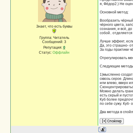
я, Фёдор2.) Не оце
Основной метод:
Вообразить чёрный 
чёрного цвета, запо
Знает, что есть буквы
сознания, и всё, д
собой.. отделяется 
Группа: Читатель
Лучше эффект, есл
Сообщений:
3
Да, это страшно- о
Репутация:
0
За годы практики ч
Статус:
Оффлайн
Отрегулировать ме
Следующие методы д
1)мысленно создать
сквозь серое. Длин
или влево, вверх и
Сконцентрироватьс
Можно делать грани
есть серый и пустот
Куб более предпочт
по себе сужу. Куб-
Два метода в спойл