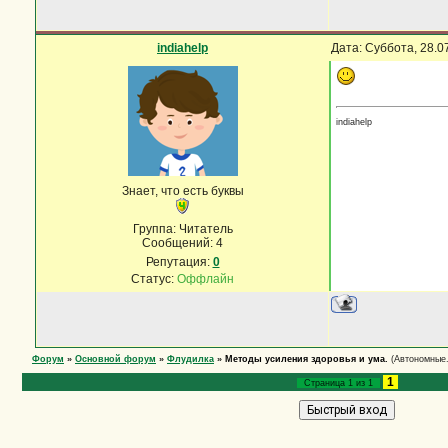
indiahelp
Дата: Суббота, 28.0
indiahelp
Знает, что есть буквы
Группа: Читатель
Сообщений:
4
Репутация:
0
Статус:
Оффлайн
Форум
»
Основной форум
»
Флудилка
»
Методы усиления здоровья и ума.
(Автономные.
1
Страница
1
из
1