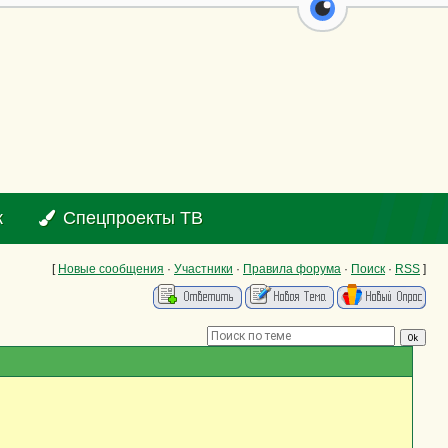
перейти на ве
к
Спецпроекты ТВ
[
Новые сообщения
·
Участники
·
Правила форума
·
Поиск
·
RSS
]