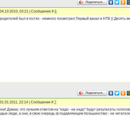
Поделиться…
04.10.2010, 03:21 | Сообщение #
6
у родителей был в гостях - немного посмотрел Первый канал и НТВ )) Десять ми
Поделиться…
31.01.2011, 22:14 | Сообщение #
7
ни! Думаю, что лучшим ответом на "надо - не надо" будут результаты голос
дые люди, а они, в свою очередь (в подавляющем большинстве) - не читатели.