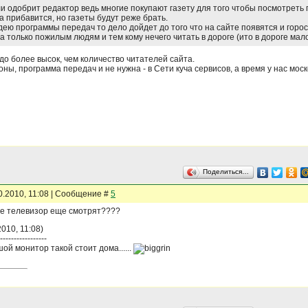
и одобрит редактор ведь многие покупают газету для того чтобы посмотреть 
 прибавится, но газеты будут реже брать.
дею программы передач то дело дойдет до того что на сайте появятся и горос
а только пожилым людям и тем кому нечего читать в дороге (ито в дороге ма
до более высок, чем количество читателей сайта.
оны, программа передач и не нужна - в Сети куча сервисов, а время у нас моск
Поделиться…
0.2010, 11:08 | Сообщение #
5
ые телевизор еще смотрят????
010, 11:08)
-----------------
ой монитор такой стоит дома......