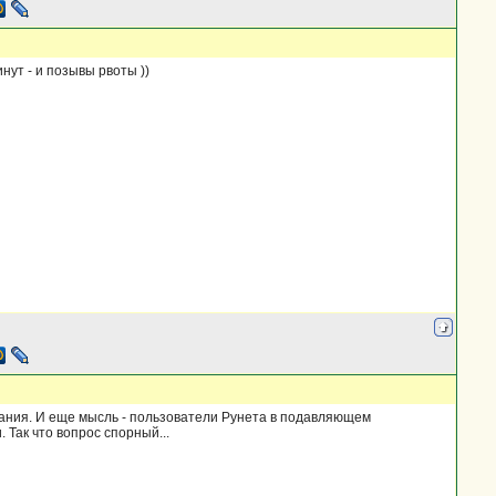
нут - и позывы рвоты ))
ования. И еще мысль - пользователи Рунета в подавляющем
 Так что вопрос спорный...