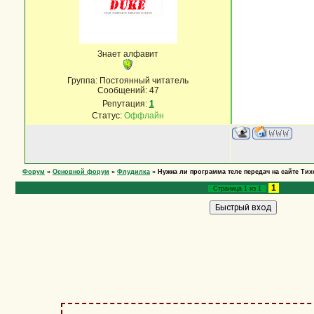
Знает алфавит
Группа: Постоянный читатель
Сообщений:
47
Репутация:
1
Статус:
Оффлайн
Форум
»
Основной форум
»
Флудилка
»
Нужна ли программа теле передач на сайте Ти
1
Страница
1
из
1