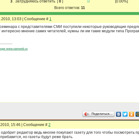
3
.
Затрудняюсь ответить
[
0
]
[0.00%]
Всего ответов:
11
6.2010, 13:03 | Сообщение #
1
семинара с представителями СМИ поступили некоторые руководящие предлож
т интересно мнение самих читателей, нужны ли им такие модули типа Прогр
рецке www.namweb.ru
Поделиться…
6.2010, 15:46 | Сообщение #
2
 одобрит редактор ведь многие покупают газету для того чтобы посмотреть п
прибавится, но газеты будут реже брать.