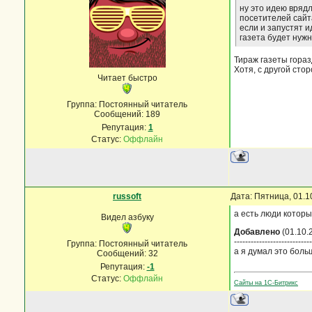
ну это идею врядл
посетителей сайта
если и запустят и
газета будет нужн
Тираж газеты гораз
Хотя, с другой стор
Читает быстро
Группа: Постоянный читатель
Сообщений:
189
Репутация:
1
Статус:
Оффлайн
russoft
Дата: Пятница, 01.1
а есть люди котор
Видел азбуку
Добавлено
(01.10.2
----------------------------
Группа: Постоянный читатель
а я думал это больш
Сообщений:
32
Репутация:
-1
Статус:
Оффлайн
Сайты на 1С-Битрикс