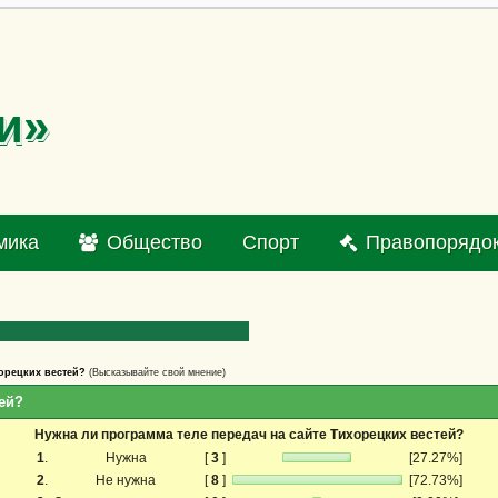
и»
мика
Общество
Спорт
Правопорядо
хорецких вестей?
(Высказывайте свой мнение)
ей?
Нужна ли программа теле передач на сайте Тихорецких вестей?
1
.
Нужна
[
3
]
[27.27%]
2
.
Не нужна
[
8
]
[72.73%]