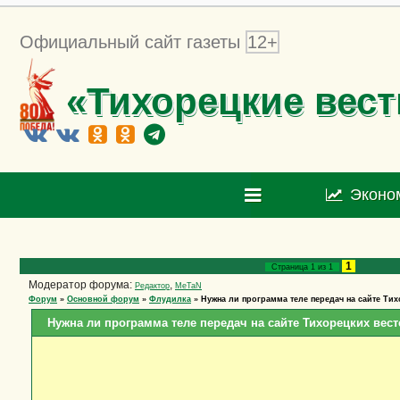
Официальный сайт газеты
12+
«Тихорецкие вест
Эконо
1
Страница
1
из
1
Модератор форума:
,
Редактор
MeTaN
Форум
»
Основной форум
»
Флудилка
»
Нужна ли программа теле передач на сайте Ти
Нужна ли программа теле передач на сайте Тихорецких вест