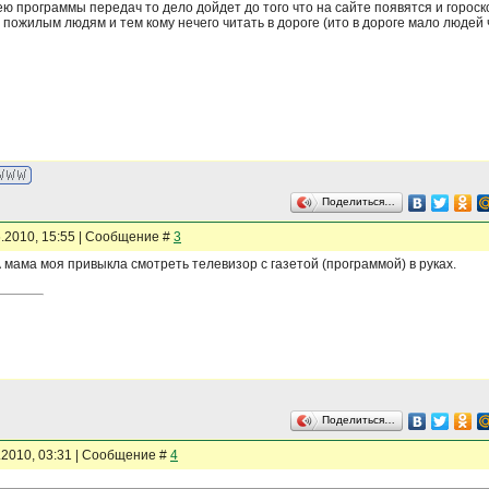
ею программы передач то дело дойдет до того что на сайте появятся и гороско
 пожилым людям и тем кому нечего читать в дороге (ито в дороге мало людей
Поделиться…
6.2010, 15:55 | Сообщение #
3
А мама моя привыкла смотреть телевизор с газетой (программой) в руках.
Поделиться…
6.2010, 03:31 | Сообщение #
4