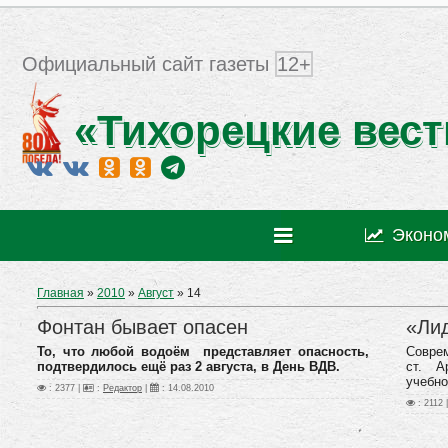
Официальный сайт газеты
12+
«Тихорецкие вест
Эконо
Главная
»
2010
»
Август
»
14
Фонтан бывает опасен
«Ли
То, что любой водоём представляет опасность,
Совре
подтвердилось ещё раз 2 августа, в День ВДВ.
ст. А
учебно
: 2377 |
:
Редактор
|
:
14.08.2010
: 2112 