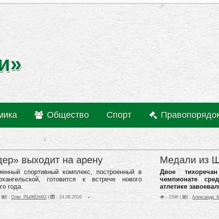
и»
мика
Общество
Спорт
Правопорядо
дер» выходит на арену
Медали из 
менный спортивный комплекс, построенный в
Двое тихореч
рхангельской, готовится к встрече нового
чемпионате сре
го года.
атлетике
завоевал
|
:
Олег_РЫЖЕНКО
|
:
14.08.2010
: 2398 |
:
Александр