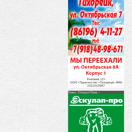
Реклама 12+
ООО «Турагенство «Тихорецк» ИНН
2321015997
Токен: 2Vtzquo7Gwq