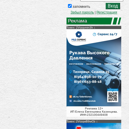
запомнить
Забыл пароль
|
Регистрация
Реклама
Токен: 2Vtzqvntn3h
Реклама 12+
ИП Елена Евгеньевна Казинцева.
ИНН-232100449408
Токен: 2VtzqwB9wCb