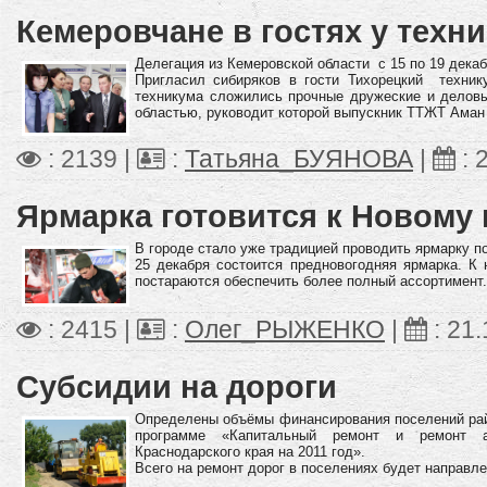
Кемеровчане в гостях у техн
Делегация из Кемеровской области с 15 по 19 дека
Пригласил сибиряков в гости Тихорецкий техник
техникума сложились прочные дружеские и деловы
областью, руководит которой выпускник ТТЖТ Аман
: 2139 |
:
Татьяна_БУЯНОВА
|
:
Ярмарка готовится к Новому 
В городе стало уже традицией проводить ярмарку п
25 декабря состоится предновогодняя ярмарка. К 
постараются обеспечить более полный ассортимент.
: 2415 |
:
Олег_РЫЖЕНКО
|
:
21.
Субсидии на дороги
Определены объёмы финансирования поселений рай
программе «Капитальный ремонт и ремонт а
Краснодарского края на 2011 год».
Всего на ремонт дорог в поселениях будет направле