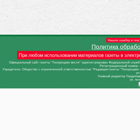
Нашли ошибку в текс
Политика обраб
При любом использовании материалов газеты в электр
Официальный сайт газеты "Тихорецкие вести" зарегистрирован Федеральной службо
Регистрационный номер: 
Учредитель: Общество с ограниченной ответственностью "Редакция газеты "Тихорецкие в
ул
Главный редактор Гордеева 
эл. поч