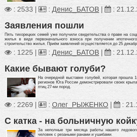
: 2533 |
:
Денис_БАТОВ
|
:
21.12
Заявления пошли
Пять тихорецких семей уже получили свидетельства о праве на соц
жилья в виде первоначального взноса при получении ипотечног
строительство жилья.
Приём заявлений осуществляется до 25 декабр
: 1225 |
:
Денис_БАТОВ
|
:
21.12
Какие бывают голуби?
На очередной выставке голубей, которая прошла 
регионов Юга России демонстрировали своих крыла
птиц 27-ми пород.
: 2269 |
:
Олег_РЫЖЕНКО
|
:
21.
С катка - на больничную койк
За неполные три месяца работы нашего ледовог
человек с резаными ранами и ушибами.