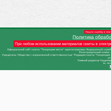
Нашли ошибку в текс
Политика обраб
При любом использовании материалов газеты в электр
Официальный сайт газеты "Тихорецкие вести" зарегистрирован Федеральной службо
Регистрационный номер: 
Учредитель: Общество с ограниченной ответственностью "Редакция газеты "Тихорецкие в
ул
Главный редактор Гордеева 
эл. поч