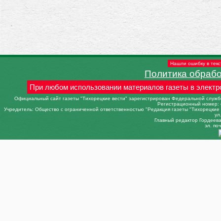
Нашли ошибку в текс
Политика обраб
При любом использовании материалов газеты в электр
Официальный сайт газеты "Тихорецкие вести" зарегистрирован Федеральной службо
Регистрационный номер: 
Учредитель: Общество с ограниченной ответственностью "Редакция газеты "Тихорецкие в
ул
Главный редактор Гордеева 
эл. поч