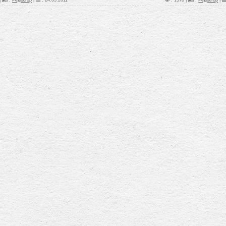
|
:
Редактор
|
:
24.05.2011
: 1570 |
:
Редактор
|