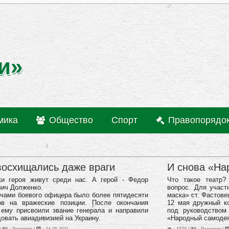
и»
мика
Общество
Спорт
Правопорядо
восхищались даже враги
И снова «На
ки героя живут среди нас. А герой - Федор
Что такое театр?
вич
Долженко.
вопрос. Для участ
чами боевого офицера было более пятидесяти
маска» ст. Фастове
ов на вражеские позиции.
После окончания
12 мая дружный ко
 ему присвоили звание генерала и направили
под руководством
овать авиадивизией на Украину.
«Народный самодея