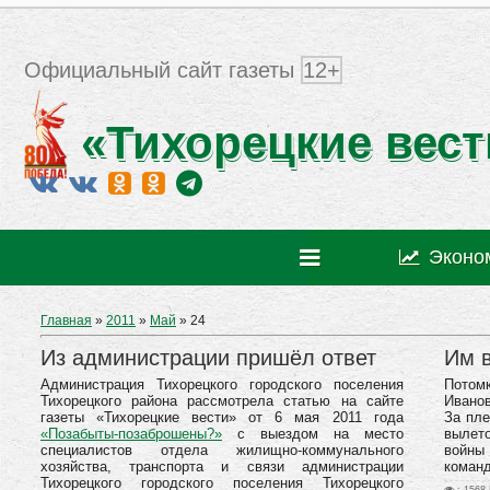
Официальный сайт газеты
12+
«Тихорецкие вест
Эконо
Главная
»
2011
»
Май
»
24
Из администрации пришёл ответ
Им 
Администрация Тихорецкого городского поселения
Потом
Тихорецкого района рассмотрела статью на сайте
Ивано
газеты «Тихорецкие вести» от 6 мая 2011 года
За пле
«Позабыты-позаброшены?»
с выездом на место
вылет
специалистов отдела жилищно-коммунального
войны
хозяйства, транспорта и связи администрации
команд
Тихорецкого городского поселения Тихорецкого