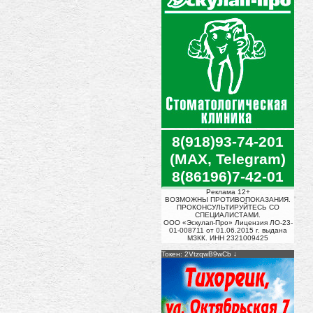
8(918)93-74-201
(MAX, Telegram)
8(86196)7-42-01
Реклама 12+
ВОЗМОЖНЫ ПРОТИВОПОКАЗАНИЯ.
ПРОКОНСУЛЬТИРУЙТЕСЬ СО
СПЕЦИАЛИСТАМИ.
ООО «Эскулап-Про» Лицензия ЛО-23-
01-008711 от 01.06.2015 г. выдана
МЗКК. ИНН 2321009425
Токен: 2VtzqwB9wCb