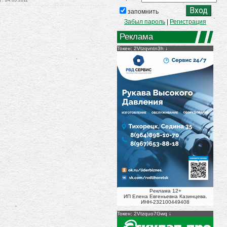
:
24.05.2011
запомнить
Забыл пароль
|
Регистрация
Реклама
Токен: 2Vtzqvntn3h
Реклама 12+
ИП Елена Евгеньевна Казинцева.
ИНН-232100449408
Токен: 2Vtzquo7Gwq