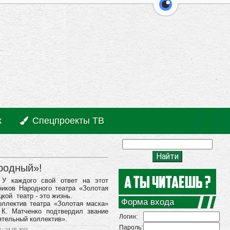
перейти на ве
к
Спецпроекты ТВ
родный»!
 У каждого свой ответ на этот
ников Народного театра «Золотая
цкой театр - это жизнь.
Форма входа
ллектив театра «Золотая маска»
 К. Матченко подтвердил звание
Логин:
тельный коллектив».
Пароль: