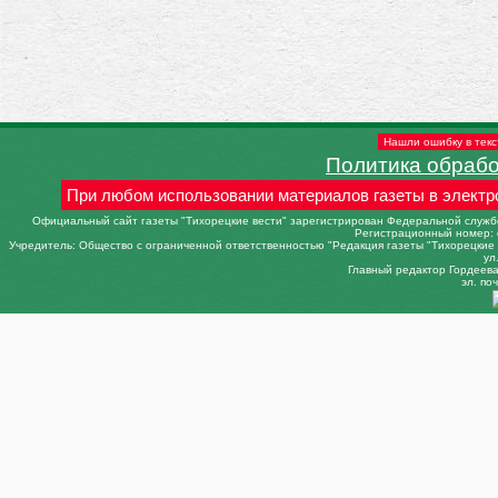
Нашли ошибку в текс
Политика обраб
При любом использовании материалов газеты в электр
Официальный сайт газеты "Тихорецкие вести" зарегистрирован Федеральной службо
Регистрационный номер: 
Учредитель: Общество с ограниченной ответственностью "Редакция газеты "Тихорецкие в
ул
Главный редактор Гордеева 
эл. поч