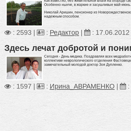
Как известно, без живительной влаги на огороде с
Особенно нынче, в жаркие и засушливые май-июнь. 
Николай Аришин, пенсионер из Новорождественско
надежным способом.
: 2593 |
:
Редактор
|
:
17.06.2012
Здесь лечат добротой и пон
Сегодня - День медика. Поздравляя всех медработ
коллективе неврологического отделения Фастовец
замечательный молодой доктор Зоя Дупленко.
: 1597 |
:
Ирина_АВРАМЕНКО
|