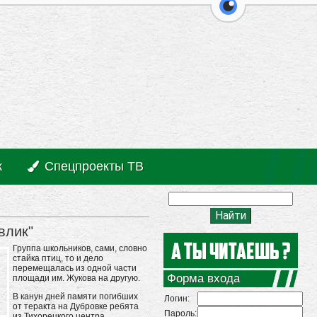
перейти на ве
к
Спецпроекты ТВ
влик"
Группа школьников, сами, словно
стайка птиц, то и дело
перемещалась из одной части
Форма входа
площади им. Жукова на другую.
В канун дней памяти погибших
Логин:
от теракта на Дубровке ребята
Пароль:
из Тихорецкого центра