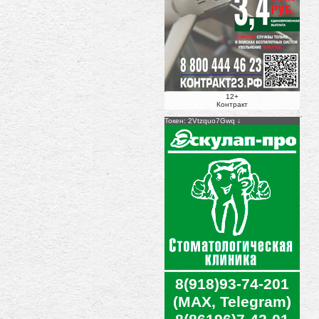
12+
Контракт
Токен: 2Vtzquo7Gwq
8(918)93-74-201
(MAX, Telegram)