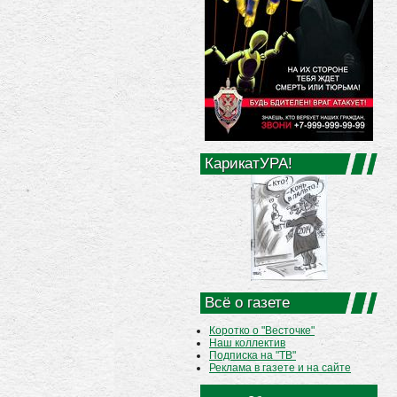
КарикатУРА!
Всё о газете
Коротко о "Весточке"
Наш коллектив
Подписка на "ТВ"
Реклама в газете и на сайте