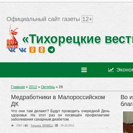
Официальный сайт газеты
12+
«Тихорецкие вест
Эконо
Главная
»
2012
»
Октябрь
»
26
Медработники в Малороссийском
Во и
ДК
благ
Что они там делают? Будут проводить очередной День
здоровья. На этот раз он посвящён профилактике
заболевания сахарным диабетом.
: 2567 |
:
Татьяна_КРАВЕЦ
|
:
26.10.2012