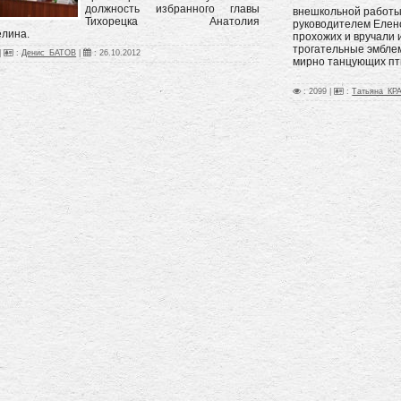
должность избранного главы
внешкольной работы 
Тихорецка Анатолия
руководителем Елен
лина.
прохожих и вручали 
трогательные эмбле
|
:
Денис_БАТОВ
|
:
26.10.2012
мирно танцующих пт
: 2099 |
:
Татьяна_КР