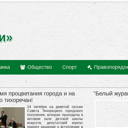
и»
мика
Общество
Спорт
Правопорядо
мя процветания города и на
"Белый жура
о тихоречан!
24 октября на девятой сессии
Совета Тихорецкого городского
поселения, которая проходила в
актовом зале детской школы
искусств, депутатский корпус
принял решение о вступлении в