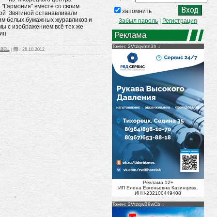
"Гармония" вместе со своим
запомнить
ой Звягиной останавливали
им белых бумажных журавликов и
Забыл пароль
|
Регистрация
мы с изображением всё тех же
иц.
Реклама
Токен: 2Vtzqvntn3h
АВЕЦ
|
:
26.10.2012
Реклама 12+
ИП Елена Евгеньевна Казинцева.
ИНН-232100449408
Токен: 2VtzqwB9wCb