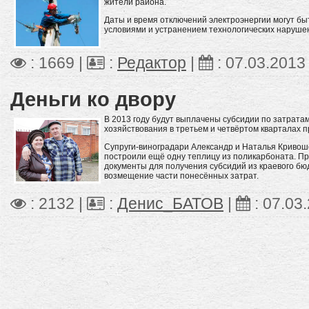
жители района.
Даты и время отключений электроэнергии могут бы
условиями и устранением технологических нарушен
: 1669 |
:
Редактор
|
:
07.03.2013
Деньги ко двору
В 2013 году будут выплачены субсидии по затрат
хозяйствования в третьем и четвёртом кварталах п
Супруги-виноградари Александр и Наталья Криво
построили ещё одну теплицу из поликарбоната. 
документы для получения субсидий из краевого бюд
возмещение части понесённых затрат.
: 2132 |
:
Денис_БАТОВ
|
:
07.03