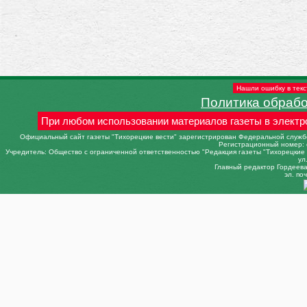
Нашли ошибку в текс
Политика обраб
При любом использовании материалов газеты в электр
Официальный сайт газеты "Тихорецкие вести" зарегистрирован Федеральной службо
Регистрационный номер: 
Учредитель: Общество с ограниченной ответственностью "Редакция газеты "Тихорецкие в
ул
Главный редактор Гордеева 
эл. поч