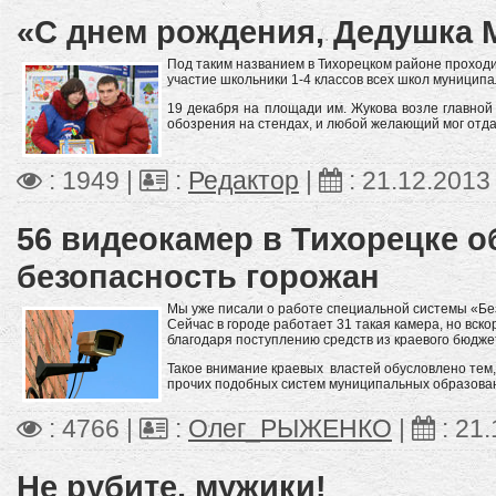
«С днем рождения, Дедушка 
Под таким названием в Тихорецком районе проходи
участие школьники 1-4 классов всех школ муницип
19 декабря на площади им. Жукова возле главной
обозрения на стендах, и любой желающий мог отда
: 1949 |
:
Редактор
|
:
21.12.2013
56 видеокамер в Тихорецке о
безопасность горожан
Мы уже писали о работе специальной системы «Без
Сейчас в городе работает 31 такая камера, но вско
благодаря поступлению средств из краевого бюдже
Такое внимание краевых властей обусловлено тем,
прочих подобных систем муниципальных образован
: 4766 |
:
Олег_РЫЖЕНКО
|
:
21.
Не рубите, мужики!