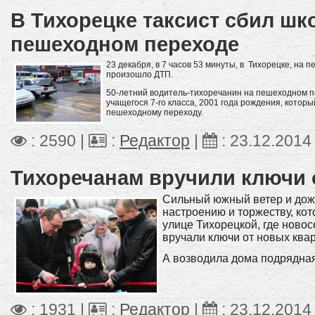
В Тихорецке таксист сбил шк
пешеходном переходе
23 декабря, в 7 часов 53 минуты, в Тихорецке, на 
произошло ДТП.
50-летний водитель-тихоречанин на пешеходном п
учащегося 7-го класса, 2001 года рождения, котор
пешеходному переходу.
: 2590 |
:
Редактор
|
:
23.12.2014
Тихоречанам вручили ключи 
Сильный южный ветер и дож
настроению и торжеству, кот
улице Тихорецкой, где ново
вручали ключи от новых квар
А возводила дома подрядна
: 1931 |
:
Редактор
|
:
23.12.2014