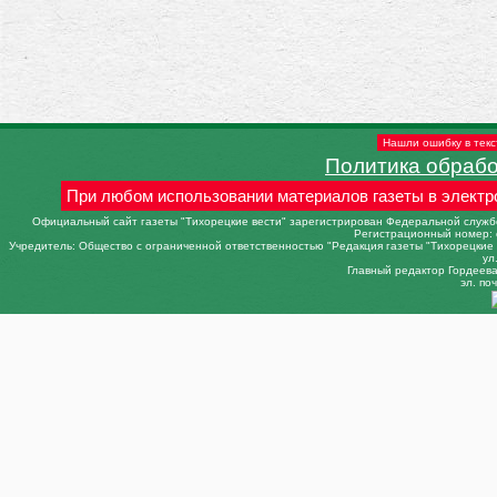
Нашли ошибку в текс
Политика обраб
При любом использовании материалов газеты в электр
Официальный сайт газеты "Тихорецкие вести" зарегистрирован Федеральной службо
Регистрационный номер: 
Учредитель: Общество с ограниченной ответственностью "Редакция газеты "Тихорецкие в
ул
Главный редактор Гордеева 
эл. поч