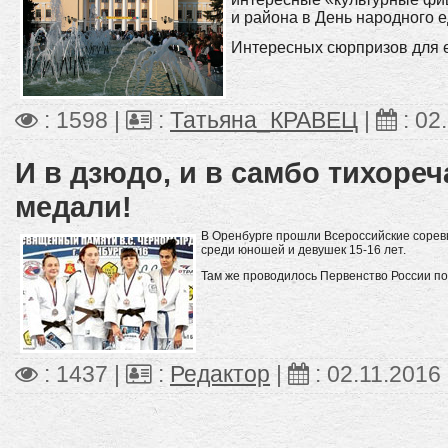
и района в День народного е
Интересных сюрпризов для ег
: 1598 |
:
Татьяна_КРАВЕЦ
|
:
02
И в дзюдо, и в самбо тихоре
медали!
В Оренбурге прошли Всероссийские сорев
среди юношей и девушек 15-16 лет.
Там же проводилось Первенство России по
: 1437 |
:
Редактор
|
:
02.11.2016