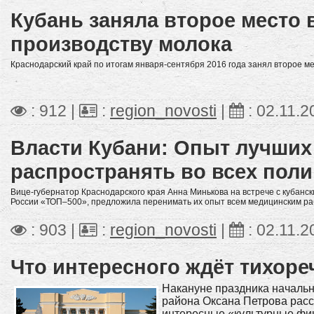
Кубань заняла второе место 
производству молока
Краснодарский край по итогам января-сентября 2016 года занял второе ме
: 912 |
:
region_novosti
|
:
02.11.2
Власти Кубани: Опыт лучших
распространять во всех пол
Вице-губернатор Краснодарского края Анна Минькова на встрече с кубанс
России «ТОП–500», предложила перенимать их опыт всем медицинским ра
: 903 |
:
region_novosti
|
:
02.11.2
Что интересного ждёт тихоре
Накануне праздника начальн
района Оксана Петрова расс
интересные «культурные фиш