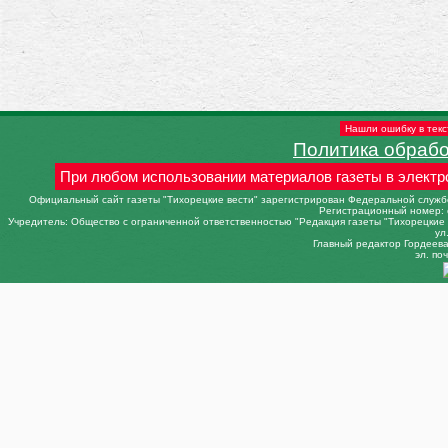
Нашли ошибку в текс
Политика обраб
При любом использовании материалов газеты в электр
Официальный сайт газеты "Тихорецкие вести" зарегистрирован Федеральной службо
Регистрационный номер: 
Учредитель: Общество с ограниченной ответственностью "Редакция газеты "Тихорецкие в
ул
Главный редактор Гордеева 
эл. поч