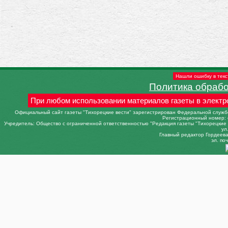
Нашли ошибку в текс
Политика обраб
При любом использовании материалов газеты в электр
Официальный сайт газеты "Тихорецкие вести" зарегистрирован Федеральной службо
Регистрационный номер: 
Учредитель: Общество с ограниченной ответственностью "Редакция газеты "Тихорецкие в
ул
Главный редактор Гордеева 
эл. поч