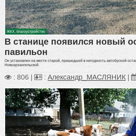
ЖКХ, благоустройство
В станице появился новый 
павильон
Он установлен на месте старой, пришедшей в негодность автобусной оста
Новоархангельской.
: 806 |
:
Александр_МАСЛЯНИК
|