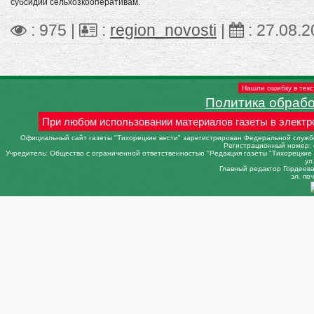
субсидий сельхозкооперативам.
: 975 |
:
region_novosti
|
:
27.08.2
Нашли ошибку в текс
Политика обраб
При любом использовании материалов газеты в электр
Официальный сайт газеты "Тихорецкие вести" зарегистрирован Федеральной службо
Регистрационный номер: 
Учредитель: Общество с ограниченной ответственностью "Редакция газеты "Тихорецкие в
ул
Главный редактор Гордеева 
эл. поч