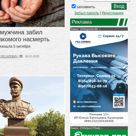
запомнить
Забыл пароль
|
Регистрация
Реклама
Токен: 2Vtzqvntn3h
 мужчина забил
акомого насмерть
изошла 5 октября.
_СЛЕСАРЕВИЧ
|
:
06.10.2020
Реклама 12+
ИП Елена Евгеньевна Казинцева.
ИНН-232100449408
Токен: 2Vtzquo7Gwq