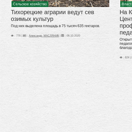
Сельское хозяйство
Власт
Тихорецкие аграрии ведут сев
На 
озимых культур
Цен
про
Под них выделена площадь в 75 тысяч 635 гектаров.
педа
: 776 |
:
Александр_МАСЛЯНИК
|
:
06.10.2020
Открыт
педаго
благод
: 624 |