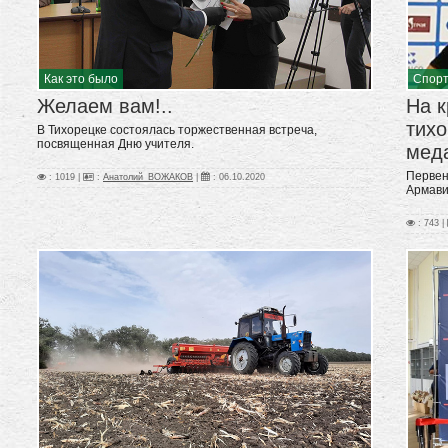
Как это было
Спор
Желаем вам!..
На 
тих
В Тихорецке состоялась торжественная встреча,
посвященная Дню учителя.
мед
Первен
: 1019 |
:
Анатолий_ВОЖАКОВ
|
:
06.10.2020
Армави
: 743 |