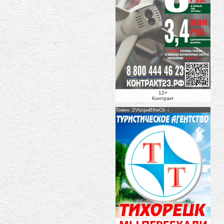
12+
Контракт
Токен: 2VtzqwB9wCb