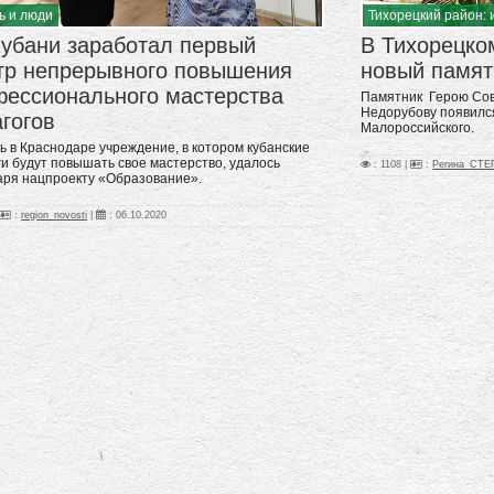
Тихорецкий район: 
ь и люди
В Тихорецко
Кубани заработал первый
новый памят
тр непрерывного повышения
фессионального мастерства
Памятник Герою Сов
Недорубову появилс
гогов
Малороссийского.
ь в Краснодаре учреждение, в котором кубанские
ги будут повышать свое мастерство, удалось
: 1108 |
:
Регина_СТ
аря нацпроекту «Образование».
:
region_novosti
|
:
06.10.2020