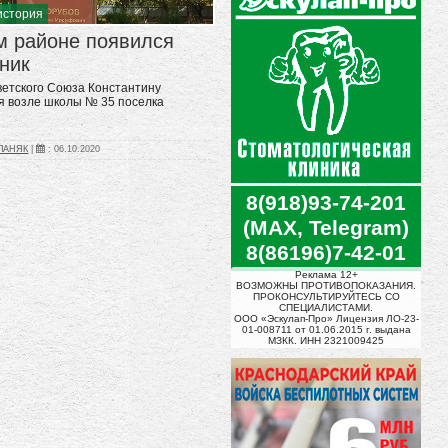
история
м районе появился
ник
етского Союза Константину
я возле школы № 35 поселка
ЕПАНЯК
|
:
06.10.2020
8(918)93-74-201
(MAX, Telegram)
8(86196)7-42-01
Реклама 12+
ВОЗМОЖНЫ ПРОТИВОПОКАЗАНИЯ.
ПРОКОНСУЛЬТИРУЙТЕСЬ СО
СПЕЦИАЛИСТАМИ.
ООО «Эскулап-Про» Лицензия ЛО-23-
01-008711 от 01.06.2015 г. выдана
МЗКК. ИНН 2321009425