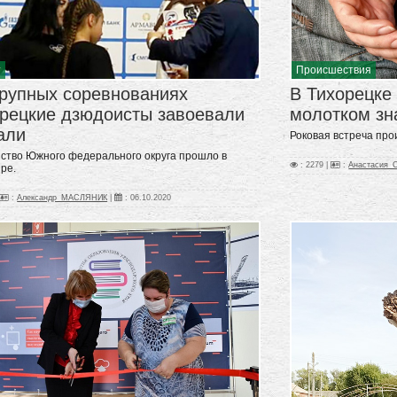
т
Происшествия
крупных соревнованиях
В Тихорецке
орецкие дзюдоисты завоевали
молотком зн
али
Роковая встреча про
ство Южного федерального округа прошло в
: 2279 |
:
Анастасия
ре.
:
Александр_МАСЛЯНИК
|
:
06.10.2020