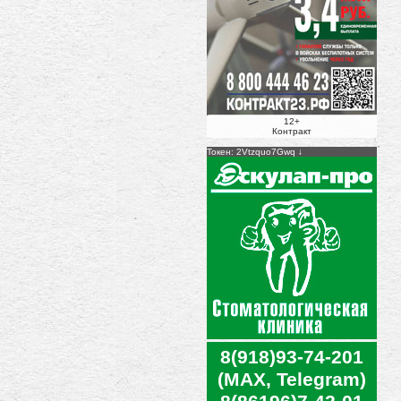
12+
Контракт
Токен: 2Vtzquo7Gwq
8(918)93-74-201
(MAX, Telegram)