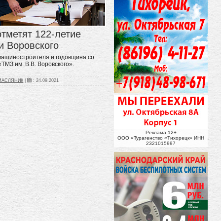
отметят 122-летие
и Воровского
 машиностроителя и годовщина со
ТМЗ им. В.В. Воровского».
_МАСЛЯНИК
|
:
24.09.2021
Реклама 12+
ООО «Турагенство «Тихорецк» ИНН
2321015997