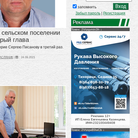
запомнить
Забыл пароль
|
Регистрация
Реклама
Токен: 2Vtzqvntn3h
 сельском поселении
рый глава
рие Сергею Писанову в третий раз.
МАСЛЯНИК
|
:
24.09.2021
Реклама 12+
ИП Елена Евгеньевна Казинцева.
ИНН-232100449408
Токен: 2VtzqwB9wCb