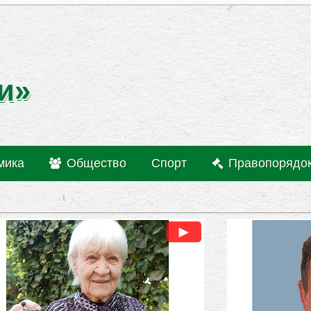
и»
мика
Общество
Спорт
Правопорядо
►