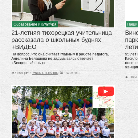
Образование и культура
Наши
21-летняя тихорецкая учительница
Вин
рассказала о школьных буднях
парк
+ВИДЕО
лет
На вопрос, что она считает главным в работе педагога,
95 лет
Ангелина Белашова не задумываясь отвечает:
Касило
«Бесценный опыт».
поселе
женщи
: 1601 |
:
Регина_СТЕПАНЯК
|
:
24.09.2021
: 1004 
►