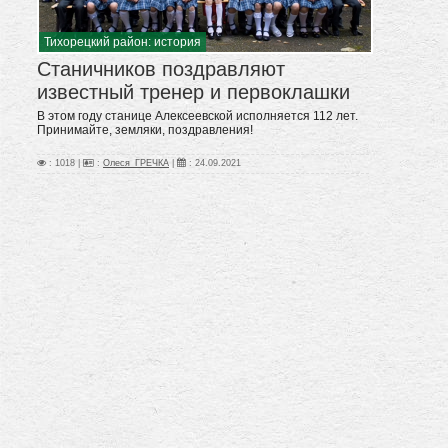
Тихорецкий район: история
Станичников поздравляют
известный тренер и первоклашки
В этом году станице Алексеевской исполняется 112 лет.
Принимайте, земляки, поздравления!
: 1018 |
:
Олеся_ГРЕЧКА
|
:
24.09.2021