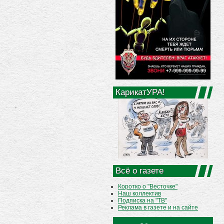
КарикатУРА!
Всё о газете
Коротко о "Весточке"
Наш коллектив
Подписка на "ТВ"
Реклама в газете и на сайте