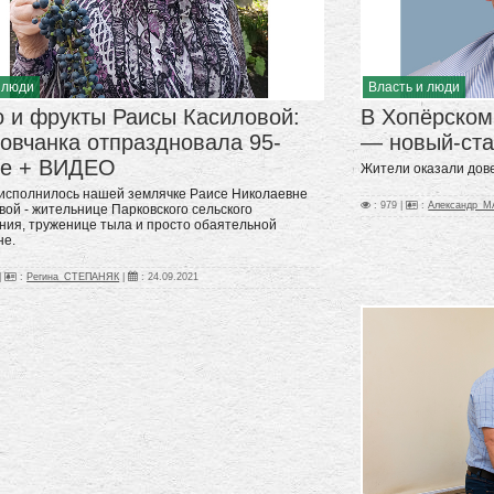
 люди
Власть и люди
о и фрукты Раисы Касиловой:
В Хопёрском
овчанка отпраздновала 95-
— новый-ста
ие + ВИДЕО
Жители оказали дове
 исполнилось нашей землячке Раисе Николаевне
: 979 |
:
Александр_
вой - жительнице Парковского сельского
ния, труженице тыла и просто обаятельной
не.
|
:
Регина_СТЕПАНЯК
|
:
24.09.2021