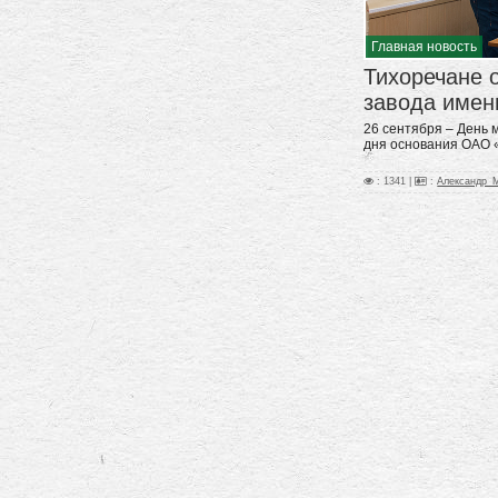
Главная новость
Тихоречане 
завода имен
26 сентября – День
дня основания ОАО «
: 1341 |
:
Александр