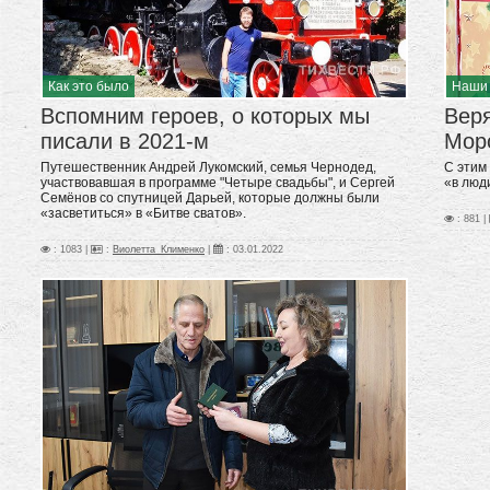
Как это было
Наши
Вспомним героев, о которых мы
Веря
писали в 2021-м
Мор
Путешественник Андрей Лукомский, семья Чернодед,
С этим
участвовавшая в программе "Четыре свадьбы", и Сергей
«в люд
Семёнов со спутницей Дарьей, которые должны были
«засветиться» в «Битве сватов».
: 881 |
: 1083 |
:
Виолетта_Клименко
|
:
03.01.2022