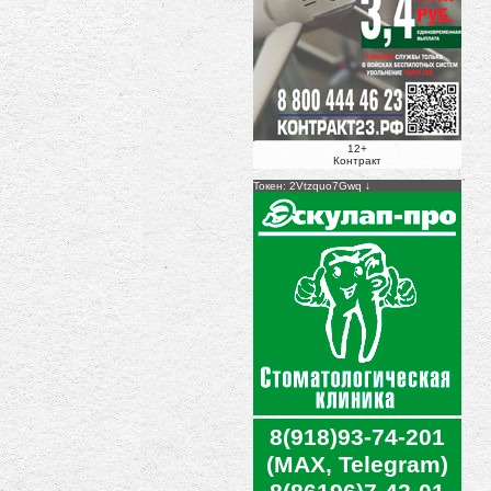
12+
Контракт
Токен: 2Vtzquo7Gwq
8(918)93-74-201
(MAX, Telegram)