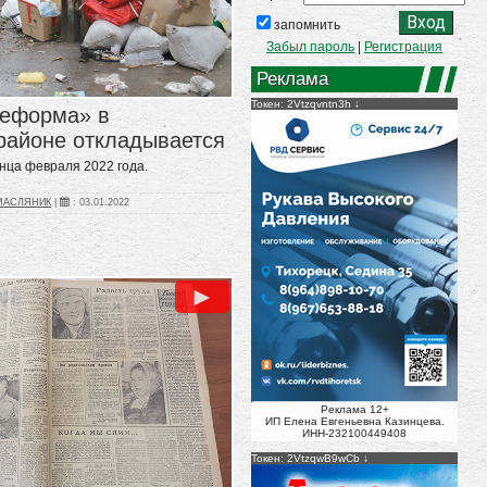
запомнить
Забыл пароль
|
Регистрация
Реклама
Токен: 2Vtzqvntn3h
реформа» в
районе откладывается
нца февраля 2022 года.
_МАСЛЯНИК
|
:
03.01.2022
►
Реклама 12+
ИП Елена Евгеньевна Казинцева.
ИНН-232100449408
Токен: 2VtzqwB9wCb