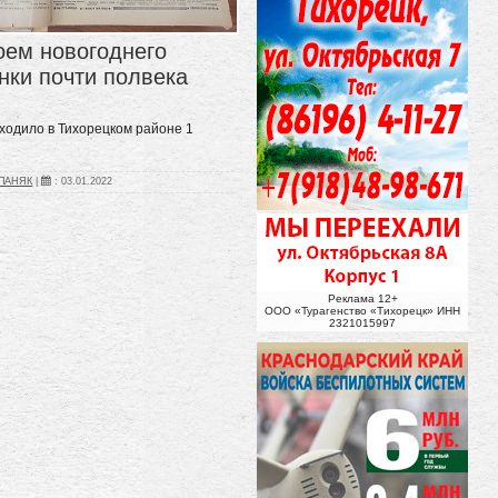
оем новогоднего
нки почти полвека
ходило в Тихорецком районе 1
ЕПАНЯК
|
:
03.01.2022
Реклама 12+
ООО «Турагенство «Тихорецк» ИНН
2321015997