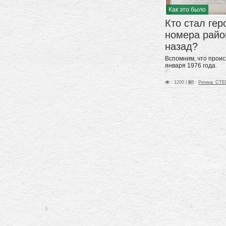
Как это было
Кто стал гер
номера райо
назад?
Вспомним, что проис
января 1976 года.
: 1200 |
:
Регина_СТ