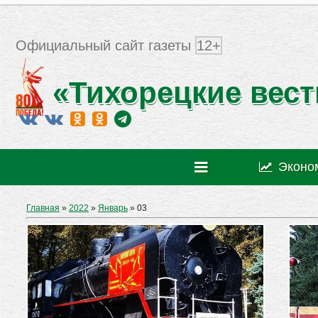
Официальный сайт газеты
12+
«Тихорецкие вест
Эконо
Главная
»
2022
»
Январь
»
03