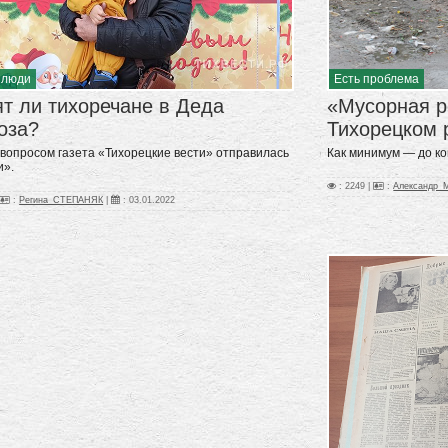
Есть проблема
 люди
«Мусорная 
т ли тихоречане в Деда
Тихорецком 
оза?
Как минимум — до ко
 вопросом газета «Тихорецкие вести» отправилась
и».
: 2249 |
:
Александр
:
Регина_СТЕПАНЯК
|
:
03.01.2022