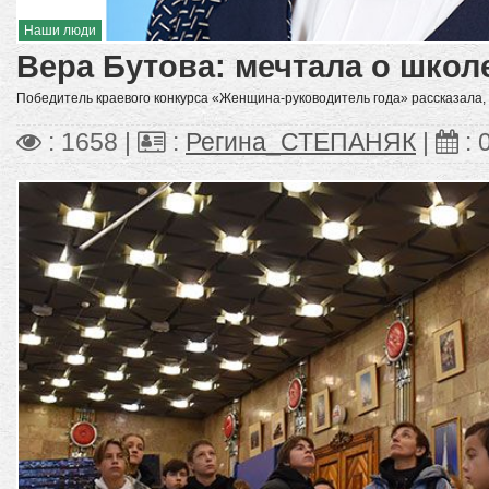
Наши люди
Вера Бутова: мечтала о школе
Победитель краевого конкурса «Женщина-руководитель года» рассказала, 
: 1658 |
:
Регина_СТЕПАНЯК
|
: