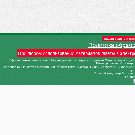
Нашли ошибку в текс
Политика обраб
При любом использовании материалов газеты в электр
Официальный сайт газеты "Тихорецкие вести" зарегистрирован Федеральной службо
Регистрационный номер: 
Учредитель: Общество с ограниченной ответственностью "Редакция газеты "Тихорецкие в
ул
Главный редактор Гордеева 
эл. поч