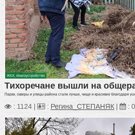
ЖКХ, благоустройство
Тихоречане вышли на общер
Парки, скверы и улицы района стали лучше, чище и красивее благодаря у
: 1124 |
:
Регина_СТЕПАНЯК
|
:
0