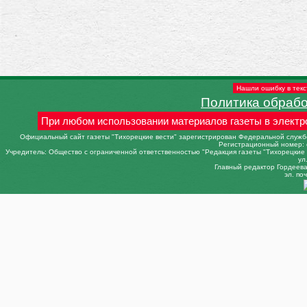
Нашли ошибку в текс
Политика обраб
При любом использовании материалов газеты в электр
Официальный сайт газеты "Тихорецкие вести" зарегистрирован Федеральной службо
Регистрационный номер: 
Учредитель: Общество с ограниченной ответственностью "Редакция газеты "Тихорецкие в
ул
Главный редактор Гордеева 
эл. поч