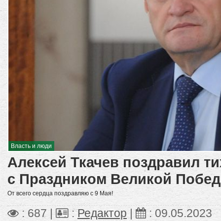
Власть и люди
Алексей Ткачев поздравил т
с Праздником Великой Побе
От всего сердца поздравляю с 9 Мая!
: 687 |
:
Редактор
|
:
09.05.2023