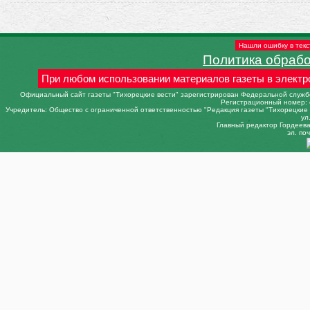
Нашли ошибку в текс
Политика обраб
При любом использовании материалов газеты в электр
Официальный сайт газеты "Тихорецкие вести" зарегистрирован Федеральной службо
Регистрационный номер: 
Учредитель: Общество с ограниченной ответственностью "Редакция газеты "Тихорецкие в
ул
Главный редактор Гордеева 
эл. поч