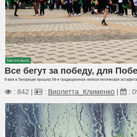
Как это было
Все бегут за победу, для Поб
8 мая в Тихорецке прошла 59-я традиционная легкоатлетическая эстафет
: 842 |
:
Виолетта_Клименко
|
:
0