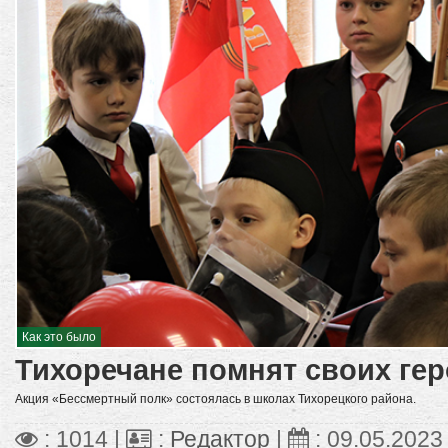
Как это было
Тихоречане помнят своих ге
Акция «Бессмертный полк» состоялась в школах Тихорецкого района.
: 1014 |
:
Редактор
|
:
09.05.2023