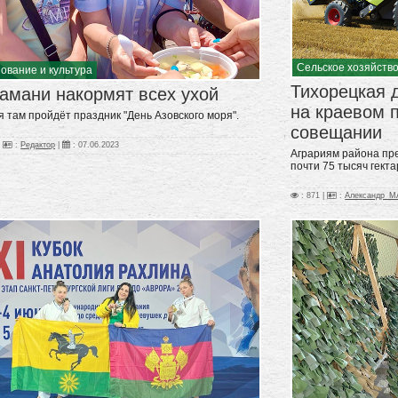
Сельское хозяйств
ование и культура
Тихорецкая 
амани накормят всех ухой
на краевом 
я там пройдёт праздник "День Азовского моря".
совещании
|
:
Редактор
|
:
07.06.2023
Аграриям района пр
почти 75 тысяч гекта
: 871 |
:
Александр_