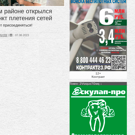
м районе открылся
нкт плетения сетей
т присоединяться!
ПАНЯК
|
:
07.06.2023
12+
Контракт
Токен: 2Vtzquo7Gwq