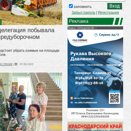
запомнить
Забыл пароль
|
Регистрация
Реклама
о
Токен: 2Vtzqvntn3h
делегация побывала
предуборочном
едстоит убрать озимые на площади
ров.
МАСЛЯНИК
|
:
07.06.2023
Реклама 12+
ИП Елена Евгеньевна Казинцева.
ИНН-232100449408