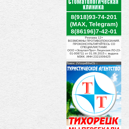
8(918)93-74-201
(MAX, Telegram)
8(86196)7-42-01
Реклама 12+
ВОЗМОЖНЫ ПРОТИВОПОКАЗАНИЯ.
ПРОКОНСУЛЬТИРУЙТЕСЬ СО
СПЕЦИАЛИСТАМИ.
ООО «Эскулап-Про» Лицензия ЛО-23-
01-008711 от 01.06.2015 г. выдана
МЗКК. ИНН 2321009425
Токен: 2VtzqwB9wCb