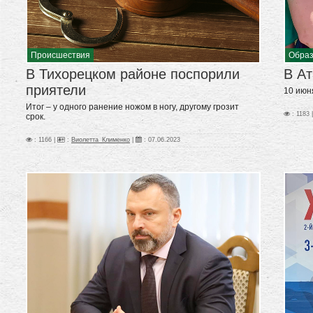
Происшествия
Образ
В Тихорецком районе поспорили
В Ат
приятели
10 июн
Итог – у одного ранение ножом в ногу, другому грозит
: 1183 
срок.
: 1166 |
:
Виолетта_Клименко
|
:
07.06.2023