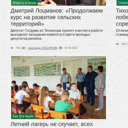
Власть и люди
Спор
Дмитрий Лоцманов: «Продолжаем
Тихо
курс на развитие сельских
поб
территорий»
сор
Депутат Госдумы из Тихорецка принял участие в работе
Отличи
выездного заседания комитета Совета молодых
станиц
депутатов региона.
: 784 |
: 704 |
:
Александр_МАСЛЯНИК
|
:
07.06.2023
Как это было
Летний лагерь не скучает, всех