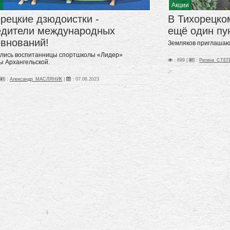
т
Акции
рецкие дзюдоистки -
В Тихорецко
едители международных
ещё один пу
евнований!
Земляков приглашаю
лись воспитанницы спортшколы «Лидер»
: 899 |
:
Регина_СТЕ
ы Архангельской.
:
Александр_МАСЛЯНИК
|
:
07.06.2023