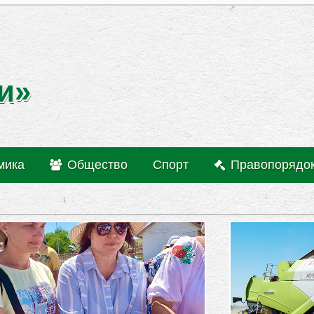
и»
мика
Общество
Спорт
Правопорядо