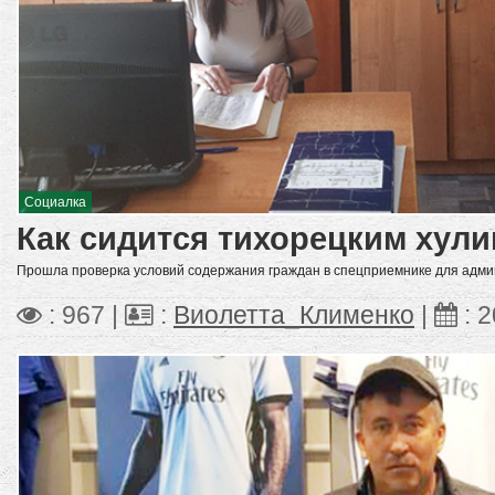
Социалка
Как сидится тихорецким хул
Прошла проверка условий содержания граждан в спецприемнике для адм
: 967 |
:
Виолетта_Клименко
|
:
2