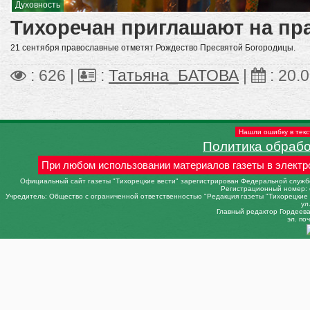
Духовность
Тихоречан приглашают на пр
21 сентября православные отметят Рождество Пресвятой Богородицы.
: 626 |
:
Татьяна_БАТОВА
|
:
20.
Нашли ошибку в текс
Политика обраб
При любом использовании материалов газеты в электр
Официальный сайт газеты "Тихорецкие вести" зарегистрирован Федеральной службо
Регистрационный номер: 
Учредитель: Общество с ограниченной ответственностью "Редакция газеты "Тихорецкие в
ул
Главный редактор Гордеева 
эл. поч