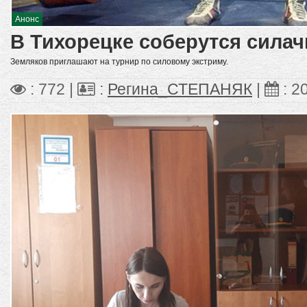
Анонс
В Тихорецке соберутся силач
Земляков приглашают на турнир по силовому экстриму.
: 772 |
:
Регина_СТЕПАНЯК
|
:
2