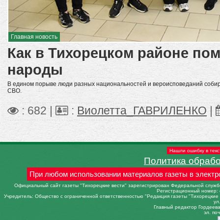
Главная новость
Как в Тихорецком районе по
народы
В едином порыве люди разных национальностей и вероисповеданий собир
СВО.
: 682 |
:
Виолетта_ГАВРИЛЕНКО
|
Нашли ошибку в текс
Политика обраб
При любом использовании материалов газеты в электр
Официальный сайт газеты "Тихорецкие вести" зарегистрирован Федеральной службо
Регистрационный номер: 
Учредитель: Общество с ограниченной ответственностью "Редакция газеты "Тихорецкие в
ул
Главный редактор Гордеева 
эл. поч