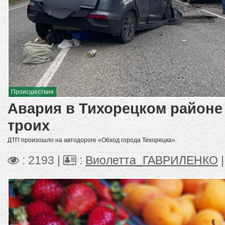
Происшествия
Авария в Тихорецком районе
троих
ДТП произошло на автодороге «Обход города Тихорецка».
: 2193 |
:
Виолетта_ГАВРИЛЕНКО