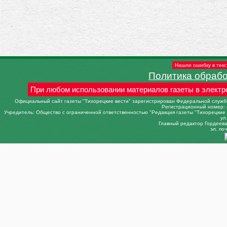
Нашли ошибку в текс
Политика обраб
При любом использовании материалов газеты в электр
Официальный сайт газеты "Тихорецкие вести" зарегистрирован Федеральной службо
Регистрационный номер: 
Учредитель: Общество с ограниченной ответственностью "Редакция газеты "Тихорецкие в
ул
Главный редактор Гордеева 
эл. поч