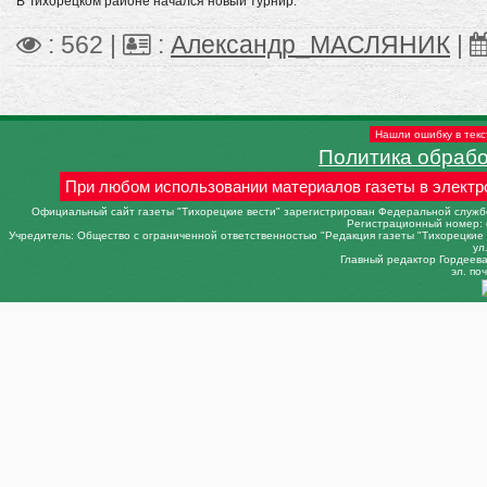
В Тихорецком районе начался новый турнир.
: 562 |
:
Александр_МАСЛЯНИК
|
Нашли ошибку в текс
Политика обраб
При любом использовании материалов газеты в электр
Официальный сайт газеты "Тихорецкие вести" зарегистрирован Федеральной службо
Регистрационный номер: 
Учредитель: Общество с ограниченной ответственностью "Редакция газеты "Тихорецкие в
ул
Главный редактор Гордеева 
эл. поч