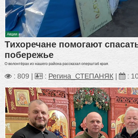
Акции
Тихоречане помогают спасат
побережье
О волонтёрах из нашего района рассказал оперштаб края.
: 809 |
:
Регина_СТЕПАНЯК
|
:
1