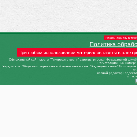
Нашли ошибку в текс
Политика обраб
При любом использовании материалов газеты в электр
Официальный сайт газеты "Тихорецкие вести" зарегистрирован Федеральной службо
Регистрационный номер: 
Учредитель: Общество с ограниченной ответственностью "Редакция газеты "Тихорецкие в
ул
Главный редактор Гордеева 
эл. поч