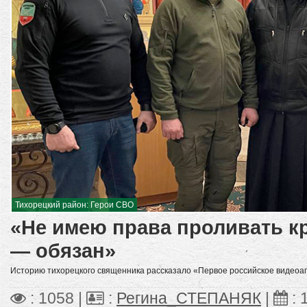
Тихорецкий район: Герои СВО
«Не имею права проливать кр
— обязан»
Историю тихорецкого священника рассказало «Первое российское видеоаг
: 1058 |
:
Регина_СТЕПАНЯК
|
: