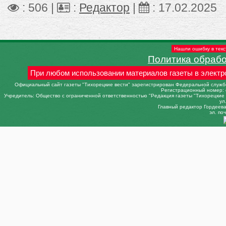
: 506 |
:
Редактор
|
:
17.02.2025
Нашли ошибку в текс
Политика обраб
При любом использовании материалов газеты в электр
Официальный сайт газеты "Тихорецкие вести" зарегистрирован Федеральной службо
Регистрационный номер: 
Учредитель: Общество с ограниченной ответственностью "Редакция газеты "Тихорецкие в
ул
Главный редактор Гордеева 
эл. поч