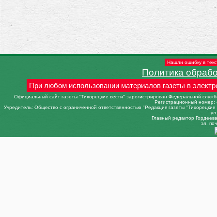
Нашли ошибку в текс
Политика обраб
При любом использовании материалов газеты в электр
Официальный сайт газеты "Тихорецкие вести" зарегистрирован Федеральной службо
Регистрационный номер: 
Учредитель: Общество с ограниченной ответственностью "Редакция газеты "Тихорецкие в
ул
Главный редактор Гордеева 
эл. поч