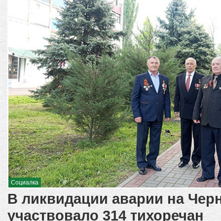
Социалка
В ликвидации аварии на Че
участвовало 314 тихоречан