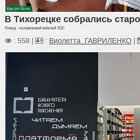
Как это было
В Тихорецке собрались стар
Повод - полувековой юбилей ТОС.
: 558 |
:
Виолетта_ГАВРИЛЕНКО
|