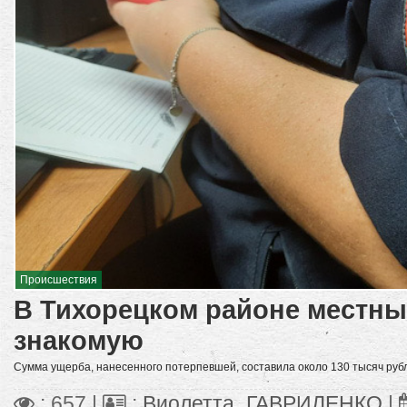
Происшествия
В Тихорецком районе местны
знакомую
Сумма ущерба, нанесенного потерпевшей, составила около 130 тысяч руб
: 657 |
:
Виолетта_ГАВРИЛЕНКО
|