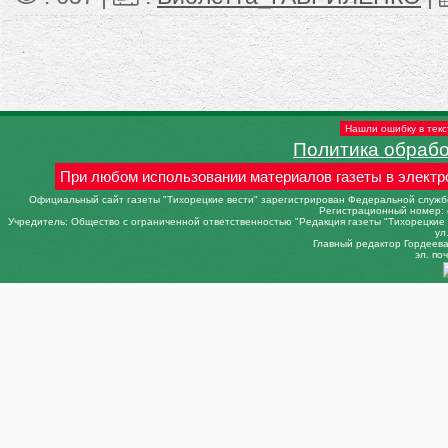
Нашли ошибку в текс
Политика обраб
При любом использовании материалов газеты в электр
Официальный сайт газеты "Тихорецкие вести" зарегистрирован Федеральной службо
Регистрационный номер: 
Учредитель: Общество с ограниченной ответственностью "Редакция газеты "Тихорецкие в
ул
Главный редактор Гордеева 
эл. поч